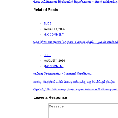
மோடி ஆட்சிக்காலம் இந்தியாவின் இருண்டகாலம் – சீமான் கடும்தாக்கு
Related Posts
SLIDE
/
AUGUST 4, 2026
/
NO COMMENT
தொடர்ச்சியான ஆணவம்,அழிவை விரைவுபடுத்தும் – மு.க.ஸ்டாலின் எச
SLIDE
/
AUGUST 4, 2026
/
NO COMMENT
எடப்பாடி செய்வது தப்பு – வேலுமணி வெளிப்படை
வாக்கு இயந்திரங்களில் மோசடி என்பதற்கு வலுச்சேர்க்கும் நிகழ்வு 
விஜய் ஆட்சியில் பெண்களுக்குப் பாதுகாப்பில்லை – சி.வி.சண்முக
Leave a Response