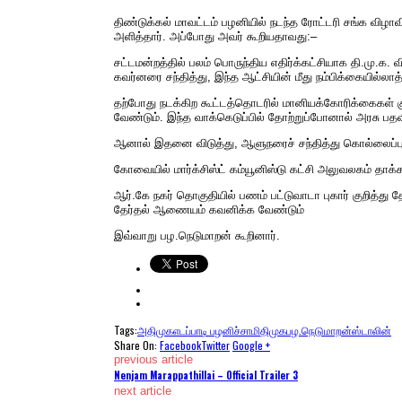
திண்டுக்கல் மாவட்டம் பழனியில் நடந்த ரோட்டரி சங்க விழ
அளித்தார். அப்போது அவர் கூறியதாவது:–
சட்டமன்றத்தில் பலம் பொருந்திய எதிர்க்கட்சியாக தி.மு.க. 
கவர்னரை சந்தித்து, இந்த ஆட்சியின் மீது நம்பிக்கையில்
தற்போது நடக்கிற கூட்டத்தொடரில் மானியக்கோரிக்கைகள் குறி
வேண்டும். இந்த வாக்கெடுப்பில் தோற்றுப்போனால் அரசு பத
ஆனால் இதனை விடுத்து, ஆளுநரைச் சந்தித்து கொல்லைப்ப
கோவையில் மார்க்சிஸ்ட் கம்யூனிஸ்டு கட்சி அலுவலகம் தாக்
ஆர்.கே நகர் தொகுதியில் பணம் பட்டுவாடா புகார் குறித்
தேர்தல் ஆணையம் கவனிக்க வேண்டும்
இவ்வாறு பழ.நெடுமாறன் கூறினார்.
Tags:
அதிமுக
எடப்பாடி பழனிச்சாமி
திமுக
பழ.நெடுமாறன்
ஸ்டாலின்
Share On:
Facebook
Twitter
Google +
previous article
Nenjam Marappathillai – Official Trailer 3
next article