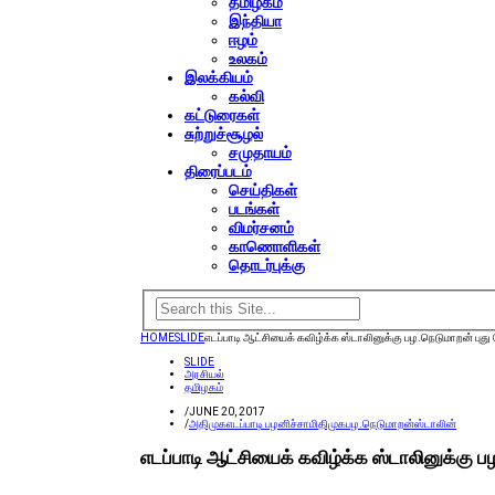
தமிழகம்
இந்தியா
ஈழம்
உலகம்
இலக்கியம்
கல்வி
கட்டுரைகள்
சுற்றுச்சூழல்
சமுதாயம்
திரைப்படம்
செய்திகள்
படங்கள்
விமர்சனம்
காணொளிகள்
தொடர்புக்கு
HOME
SLIDE
எடப்பாடி ஆட்சியைக் கவிழ்க்க ஸ்டாலினுக்கு பழ.நெடுமாறன் ப
SLIDE
அரசியல்
தமிழகம்
/
JUNE 20, 2017
/
அதிமுக
எடப்பாடி பழனிச்சாமி
திமுக
பழ.நெடுமாறன்
ஸ்டாலின்
எடப்பாடி ஆட்சியைக் கவிழ்க்க ஸ்டாலினுக்கு