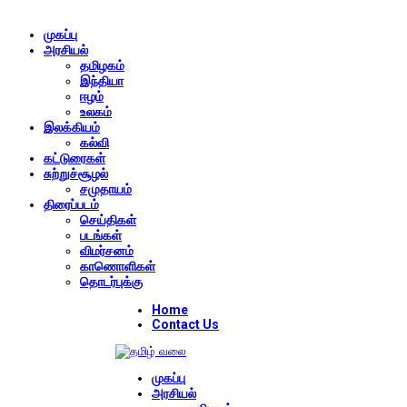
முகப்பு
அரசியல்
தமிழகம்
இந்தியா
ஈழம்
உலகம்
இலக்கியம்
கல்வி
கட்டுரைகள்
சுற்றுச்சூழல்
சமுதாயம்
திரைப்படம்
செய்திகள்
படங்கள்
விமர்சனம்
காணொளிகள்
தொடர்புக்கு
Home
Contact Us
முகப்பு
அரசியல்