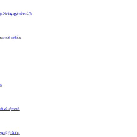
அதிரடி குற்றச்சாட்டு
ுமணி எதிர்ப்பு
கை
ன் விமர்சனம்
யநிதி பேட்டி