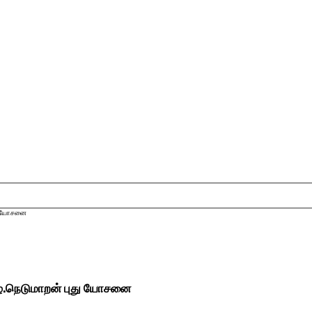
ுது யோசனை
 பழ.நெடுமாறன் புது யோசனை