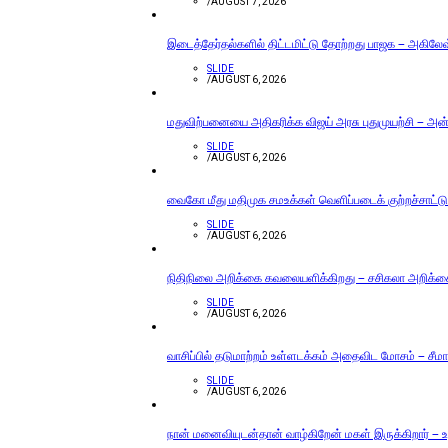
/
AUGUST 7, 2026
இடைத்தேர்தல்களில் திட்டமிட்டு தோற்றது பாஜக – அகிலேஷ் 
SLIDE
/
AUGUST 6, 2026
மதுவிற்பனையை அதிகரிக்க விஜய் அரசு புதுமுயற்சி – அன்ப
SLIDE
/
AUGUST 6, 2026
வைகோ மீது மதிமுக சமஉக்கள் வெளிப்படைக் குற்றச்சாட்டு
SLIDE
/
AUGUST 6, 2026
நிதிநிலை அறிக்கை கவலையளிக்கிறது – சசிகலா அறிக்
SLIDE
/
AUGUST 6, 2026
வாசிப்பில் தடுமாற்றம் உள்ளடக்கம் அதைவிட மோசம் – சீமா
SLIDE
/
AUGUST 6, 2026
நான் மனைவியுடன்தான் வாழ்கிறேன் மகள் இருக்கிறார் – உத