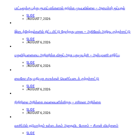
பாட்டிலுக்கு பத்து ரூபாய் எங்களால் தடுக்க முடியவில்லை – அமைச்சர் ஒப்புதல்
SLIDE
/
AUGUST 7, 2026
இடைத்தேர்தல்களில் திட்டமிட்டு தோற்றது பாஜக – அகிலேஷ் அதிரடி குற்றச்சாட்டு
SLIDE
/
AUGUST 6, 2026
மதுவிற்பனையை அதிகரிக்க விஜய் அரசு புதுமுயற்சி – அன்புமணி எதிர்ப்பு
SLIDE
/
AUGUST 6, 2026
வைகோ மீது மதிமுக சமஉக்கள் வெளிப்படைக் குற்றச்சாட்டு
SLIDE
/
AUGUST 6, 2026
நிதிநிலை அறிக்கை கவலையளிக்கிறது – சசிகலா அறிக்கை
SLIDE
/
AUGUST 6, 2026
வாசிப்பில் தடுமாற்றம் உள்ளடக்கம் அதைவிட மோசம் – சீமான் விமர்சனம்
SLIDE