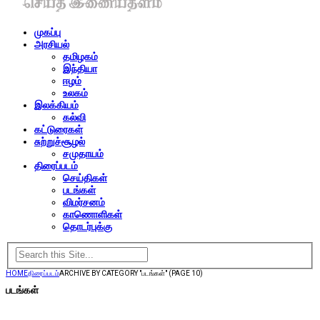
முகப்பு
அரசியல்
தமிழகம்
இந்தியா
ஈழம்
உலகம்
இலக்கியம்
கல்வி
கட்டுரைகள்
சுற்றுச்சூழல்
சமுதாயம்
திரைப்படம்
செய்திகள்
படங்கள்
விமர்சனம்
காணொளிகள்
தொடர்புக்கு
HOME
திரைப்படம்
ARCHIVE BY CATEGORY "படங்கள்"
(PAGE 10)
படங்கள்