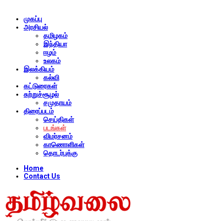
முகப்பு
அரசியல்
தமிழகம்
இந்தியா
ஈழம்
உலகம்
இலக்கியம்
கல்வி
கட்டுரைகள்
சுற்றுச்சூழல்
சமுதாயம்
திரைப்படம்
செய்திகள்
படங்கள்
விமர்சனம்
காணொளிகள்
தொடர்புக்கு
Home
Contact Us