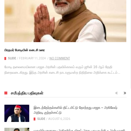
பிரதமர் மோடியின் கடைசி உரை
SLIDE
/
FEBRUARY 11, 2024
/
NO COMMENT
மோடி தலைமையிலான பாஜக அரசின் பதவிக்காலம் வரும் ஜூன் 16 ஆம் தேதி
நிறைவடைகிறது. இந்த அரசின் கடைசி நாடாளுமன்ற நிதிநிலை அறிக்கை கூட்டம்...
சமீபத்திய பதிவுகள்
இடைத்தேர்தல்களில் திட்டமிட்டு தோற்றது பாஜக – அகிலேஷ்
அதிரடி குற்றச்சாட்டு
SLIDE
/
AUGUST 6, 2026
மதுவிற்பனையை அதிகரிக்க விஜய் அரசு புதுமுயற்சி – அன்புமணி