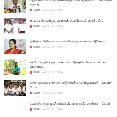
எதிர்ப்பு
SLIDE
/
AUGUST 6, 2026
வைகோ மீது மதிமுக சமஉக்கள் வெளிப்படைக் குற்றச்சாட்டு
SLIDE
/
AUGUST 6, 2026
நிதிநிலை அறிக்கை கவலையளிக்கிறது – சசிகலா அறிக்கை
SLIDE
/
AUGUST 6, 2026
வாசிப்பில் தடுமாற்றம் உள்ளடக்கம் அதைவிட மோசம் – சீமான்
விமர்சனம்
SLIDE
/
AUGUST 6, 2026
நான் மனைவியுடன்தான் வாழ்கிறேன் மகள் இருக்கிறார் – உதயநிதி
பேட்டி
SLIDE
/
AUGUST 5, 2026
உதயநிதி கைது முதல் விடுவிடுப்பு வரை நடந்ததென்ன? – விவரம்
SLIDE
/
AUGUST 5, 2026