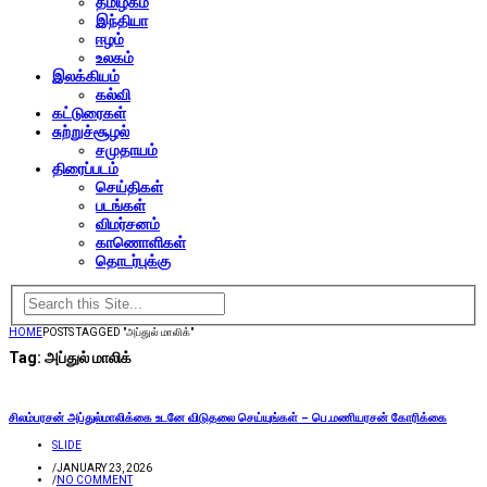
தமிழகம்
இந்தியா
ஈழம்
உலகம்
இலக்கியம்
கல்வி
கட்டுரைகள்
சுற்றுச்சூழல்
சமுதாயம்
திரைப்படம்
செய்திகள்
படங்கள்
விமர்சனம்
காணொளிகள்
தொடர்புக்கு
HOME
POSTS TAGGED "அப்துல் மாலிக்"
Tag:
அப்துல் மாலிக்
சிலம்பரசன் அப்துல்மாலிக்கை உடனே விடுதலை செய்யுங்கள் – பெ.மணியரசன் கோரிக்கை
SLIDE
/
JANUARY 23, 2026
/
NO COMMENT