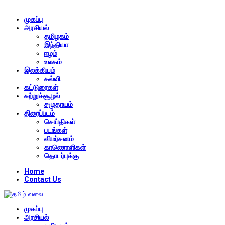
முகப்பு
அரசியல்
தமிழகம்
இந்தியா
ஈழம்
உலகம்
இலக்கியம்
கல்வி
கட்டுரைகள்
சுற்றுச்சூழல்
சமுதாயம்
திரைப்படம்
செய்திகள்
படங்கள்
விமர்சனம்
காணொளிகள்
தொடர்புக்கு
Home
Contact Us
முகப்பு
அரசியல்