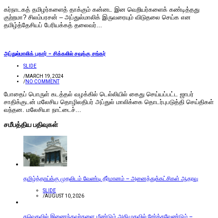
கர்நாடகத் தமிழர்களைத் தாக்கும் கன்னட இன வெறியர்களைக் கண்டித்தது
குற்றமா? சிலம்பரசன் – அப்துல்மாலிக் இருவரையும் விடுதலை செய்க என
தமிழ்த்தேசியப் பேரியக்கத் தலைவர்...
அப்துல்மாலிக் புகார் – சிக்கலில் சவுக்கு சங்கர்
SLIDE
/
MARCH 19, 2024
/
NO COMMENT
போதைப் பொருள் கடத்தல் வழக்கில் டெல்லியில் கைது செய்யப்பட்ட ஜாபர்
சாதிக்குடன் மலேசிய தொழிலதிபர் அப்துல் மாலிக்கை தொடர்புபடுத்தி செய்திகள்
வந்தன. மலேசியா நாட்டைச்...
சமீபத்திய பதிவுகள்
தமிழ்த்தாய்க்கு முதலிடம் வேண்டி தீர்மானம் – அனைத்துக்கட்சிகள் ஆதரவு
SLIDE
/
AUGUST 10, 2026
தவெகவில் இணைந்தவர்களை மீண்டும் அதிமுகவில் சேர்க்கவேண்டும் –