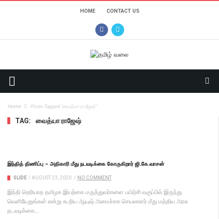
HOME
CONTACT US
Home
Posts Tagged "வைத்யா ராஜேஷ்"
TAG:
வைத்யா ராஜேஷ்
இந்தித் திணிப்பு – அதிகாரி மீது நடவடிக்கை கோருகிறார் ஜி.கே.வாசன்
SLIDE
/
AUGUST 23, 2020
/
NO COMMENT
இந்தி தெரியாத தமிழக இயற்கை மருத்துவர்களை பயிற்சி வகுப்பில் இருந்து
வெளியேறுங்கள் என்று கூறிய ஆயுஷ் அமைச்சக செயலாளர் மீது மத்திய அரசு
நடவடிக்கை...