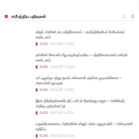
சமீபத்திய பதிவுகள்
விஜய் அரசின் நாடகத்தீர்மானம் – தமிழ்த்தேசியப் பேரியக்கம்
கண்டனம்
SLIDE
/
AUGUST 7, 2026
நக்கீரன் கோபால் மீது வழக்குப்பதிவு – பத்திரிகையாளர் மன்றம்
கண்டனம்
SLIDE
/
AUGUST 7, 2026
பாட்டிலுக்கு பத்து ரூபாய் எங்களால் தடுக்க முடியவில்லை –
அமைச்சர் ஒப்புதல்
SLIDE
/
AUGUST 7, 2026
இடைத்தேர்தல்களில் திட்டமிட்டு தோற்றது பாஜக – அகிலேஷ்
அதிரடி குற்றச்சாட்டு
SLIDE
/
AUGUST 6, 2026
மதுவிற்பனையை அதிகரிக்க விஜய் அரசு புதுமுயற்சி – அன்புமணி
எதிர்ப்பு
SLIDE
/
AUGUST 6, 2026