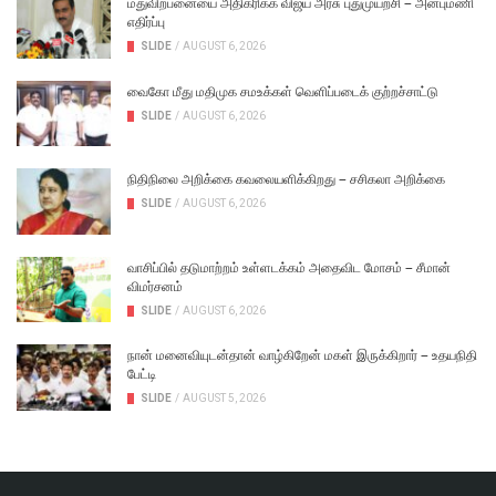
மதுவிற்பனையை அதிகரிக்க விஜய் அரசு புதுமுயற்சி – அன்புமணி
எதிர்ப்பு
SLIDE
/
AUGUST 6, 2026
வைகோ மீது மதிமுக சமஉக்கள் வெளிப்படைக் குற்றச்சாட்டு
SLIDE
/
AUGUST 6, 2026
நிதிநிலை அறிக்கை கவலையளிக்கிறது – சசிகலா அறிக்கை
SLIDE
/
AUGUST 6, 2026
வாசிப்பில் தடுமாற்றம் உள்ளடக்கம் அதைவிட மோசம் – சீமான்
விமர்சனம்
SLIDE
/
AUGUST 6, 2026
நான் மனைவியுடன்தான் வாழ்கிறேன் மகள் இருக்கிறார் – உதயநிதி
பேட்டி
SLIDE
/
AUGUST 5, 2026