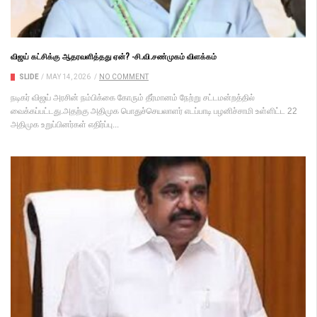
விஜய் கட்சிக்கு ஆதரவளித்தது ஏன்? -சி.வி.சண்முகம் விளக்கம்
SLIDE
/
MAY 14, 2026
/
NO COMMENT
நடிகர் விஜய் அரசின் நம்பிக்கை கோரும் தீர்மானம் நேற்று சட்டமன்றத்தில்
வைக்கப்பட்டது.அதற்கு அதிமுக பொதுச்செயலாளர் எடப்பாடி பழனிச்சாமி உள்ளிட்ட 22
அதிமுக உறுப்பினர்கள் எதிர்ப்பு...