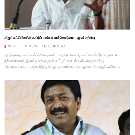
விஜய் கட்சியினரின் கூட்டுப் பாலியல் வன்கொடுமை – மு.வீ எதிர்ப்பு
SLIDE
/
JUNE 10, 2026
/
NO COMMENT
தூத்துக்குடி மாவட்டம் ஸ்ரீவைகுண்டம் பகுதியில்,விஜய் கட்சியின் இளைஞரணி
நிர்வாகிகளால் இளம்பெண் ஒருவர் கூட்டுப்பாலியல் வன்கொடுமைக்கு
ஆளாக்கப்பட்டதாகவும், இதுகுறித்து புகாரளிக்கக் கூடாது என அப்பகுதி தவெக...