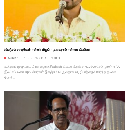
இலஞ்சம் தராதீர்கள் என்றார் விஜய் – தராததால் என்னை நீக்கினர்
SLIDE
/
JULY 19, 2026
/
NO COMMENT
தமிழகம் முழு​வதும் அரசு வழக்கறிஞர்கள் நியமனத்​துக்கு ரூ.5 இலட்​சம் முதல் ரூ.30
இலட்​சம் வரை அமைச்​சர்​கள் இலஞ்​சம் பெறு​வ​தாக விழுப்புரத்தைச் சேர்ந்த தவெக
பெண்...