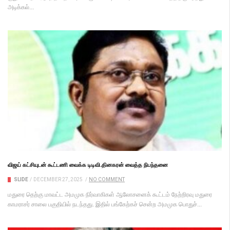
அடிக்கல்...
விஜய் கட்சியுடன் கூட்டணி வைக்க டிடிவி.தினகரன் வைத்த நிபந்தனை
SLIDE
/
DECEMBER 27, 2025
/
NO COMMENT
மதுரை தெற்கு மாவட்ட அமமுக நிர்வாகிகள் ஆலோசனைக் கூட்டம் நேற்றிரவு மதுரை
காமராசர் சாலை பகுதியில் நடந்தது. இதில் பங்கேற்கச் சென்ற அமமுக பொதுச்...