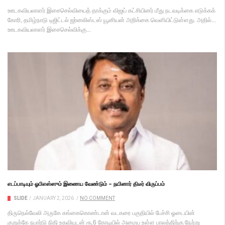
ஊடகவியலாளர் இசைசெல்வியைத் தாக்கும் விஜய் கட்சியினர் மீது நடவடிக்கை எடுக்கக்
கோரி, தமிழ்நாடு டிஜிட்டல் ஜர்னலிஸ்டஸ் யூனியன் அறிக்கை வெளியிட்டுள்ளது. அதில்...
ஊடகவியலாளர் இசைசெல்விக்கு...
எடப்பாடியும் ஓபிஎஸ்ஸும் இணைய வேண்டும் – நயினார் திடீர் விருப்பம்
SLIDE
/
JANUARY 2, 2026
/
NO COMMENT
திருநெல்வேலி அருகே கங்கைகொண்டான் வடகரை பகுதியில் பேச்சி ஓடையின்
குறுக்கே நபார்டு நிதி உதவியுடன் ரூ.6 கோடியில் அமைய உள்ள பாலத்திற்கு நேற்று