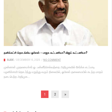
தனிக்கட்சி தொடங்கிய ஓபிஎஸ் – பாஜக கூட்டணியா? விஜய் கூட்டணியா?
SLIDE
/
DECEMBER 15, 2025
/
NO COMMENT
முன்னாள் முதலமைச்சர் ஓ. பன்னீர்செல்வத்தை அதிமுகவில் சேர்க்க எடப்பாடி
பழனிச்சாமி தொடர்ந்து மறுத்து வரும் நிலையில், ஓபிஎஸ் தலைமையில் கடந்த மாதம்
நடைபெற்ற அதிமுக...
1
2