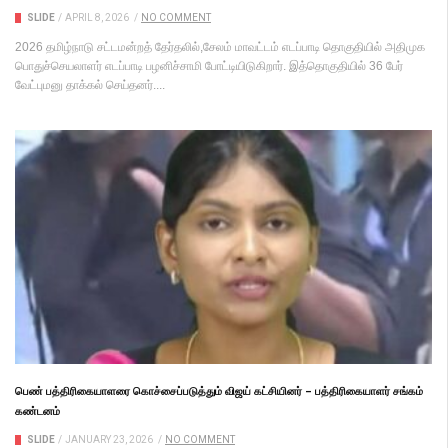
SLIDE
/
APRIL 8, 2026
/
NO COMMENT
2026 தமிழ்நாடு சட்டமன்றத் தேர்தலில்,சேலம் மாவட்டம் எடப்பாடி தொகுதியில் அதிமுக
பொதுச்செயலாளர் எடப்பாடி பழனிச்சாமி போட்டியிடுகிறார். இத்தொகுதியில் 36 பேர்
வேட்புமனு தாக்கல் செய்தனர்....
பெண் பத்திரிகையாளரை கொச்சைப்படுத்தும் விஜய் கட்சியினர் – பத்திரிகையாளர் சங்கம்
கண்டனம்
SLIDE
/
JANUARY 23, 2026
/
NO COMMENT