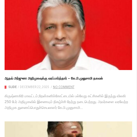
ஆதவ் அர்ஜுனா அதிமுகவுக்கு வரப்பார்த்தார் – கே.பி.முனுசாமி தகவல்
SLIDE
/
DECEMBER 22, 2025
/
NO COMMENT
கிருஷ்ணகிரி மாவட்டம்,தேன்கனிக்கோட்டையில் பல்வேறு கட்சிகளில் இருந்து விலகி
250 பேர் அதிமுகவில் இணையும் நிகழ்ச்சி நேற்று நடைபெற்றது. அவர்களை வரவேற்ற
அதிமுக துணைப்பொதுச்செயலாளர் கே.பி.முனுசாமி...