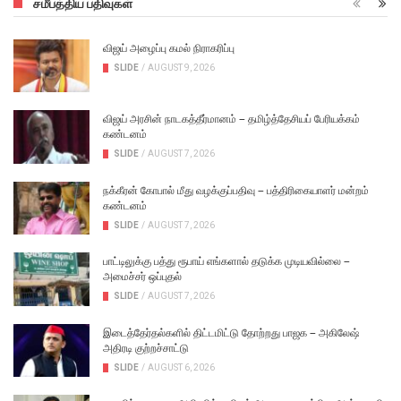
சமீபத்திய பதிவுகள்
விஜய் அழைப்பு கமல் நிராகரிப்பு
SLIDE
/
AUGUST 9, 2026
விஜய் அரசின் நாடகத்தீர்மானம் – தமிழ்த்தேசியப் பேரியக்கம்
கண்டனம்
SLIDE
/
AUGUST 7, 2026
நக்கீரன் கோபால் மீது வழக்குப்பதிவு – பத்திரிகையாளர் மன்றம்
கண்டனம்
SLIDE
/
AUGUST 7, 2026
பாட்டிலுக்கு பத்து ரூபாய் எங்களால் தடுக்க முடியவில்லை –
அமைச்சர் ஒப்புதல்
SLIDE
/
AUGUST 7, 2026
இடைத்தேர்தல்களில் திட்டமிட்டு தோற்றது பாஜக – அகிலேஷ்
அதிரடி குற்றச்சாட்டு
SLIDE
/
AUGUST 6, 2026