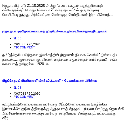
இந்து தமிழ் ஏடு 21.10.2020 அன்று “சனநாயகமும் கருத்துரிமையும்
எல்லோருக்கும் பொதுவில்லையா?” என்ற தலைப்பில் ஒரு கட்டுரை
வெளியிட்டிருந்தது. அவ்வேட்டின் பெங்களூர் செய்தியாளர் இரா.வினோத்...
முத்தையா முரளிதரன் மலையகத் தமிழரே அல்ல – தியாகு சொல்லும் புதிய தகவல்
SLIDE
/
OCTOBER 20, 2020
/
NO COMMENT
தமிழ்த்தேசிய விடுதலை இயக்கத்தின் நிறுவனர் தியாகு வெளியிட்டுள்ள புதிய
தகவல்..... முத்தையா முரளிதரன் வர்த்தகச் சமூகத்தைச் சார்ந்ததவரே தவிர
மலையகத் தமிழரல்ல. 1920- ம்...
விஜய்சேதுபதி விலகினாரா? விலக்கப்பட்டாரா? – பெ.மணியரசன் அறிக்கை
SLIDE
/
OCTOBER 20, 2020
/
NO COMMENT
தமிழினப்படுகொலைகளை வரவேற்று அப்படுகொலைகளை நிகழ்த்திய
இராஜபக்சே குடும்பத்தினருக்கு ஆதரவாகத் தேர்தல் பரப்புரை செய்தது தொடங்கி
ஆட்சியதிகாரத்தை வைத்து பல்வேறு தரகுவேலை செய்துவரும் மட்டைப்பந்து
வீர்ர்...