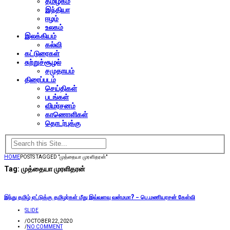
தமிழகம்
இந்தியா
ஈழம்
உலகம்
இலக்கியம்
கல்வி
கட்டுரைகள்
சுற்றுச்சூழல்
சமுதாயம்
திரைப்படம்
செய்திகள்
படங்கள்
விமர்சனம்
காணொளிகள்
தொடர்புக்கு
HOME
POSTS TAGGED "முத்தையா முரளிதரன்"
Tag:
முத்தையா முரளிதரன்
இந்து தமிழ் ஏட்டுக்கு தமிழர்கள் மீது இவ்வளவு வன்மமா? – பெ.மணியரசன் கேள்வி
SLIDE
/
OCTOBER 22, 2020
/
NO COMMENT