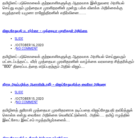
தமிழினப் படுகொலைக் குற்றவாளிகளுக்கு ஆதரவாக இன்றுவரை அரசியல்
செய்து வரும் முத்தையா முரளிதரனின் மூன்று பக்க விளக்க அறிக்கைக்கு
எழுத்தாளர் யமுனா ராஜேந்திரனின் எதிர்வினை......
விஜயசேதுபதி பட சர்ச்சை – முத்தையா முரளிதரன் அறிக்கை
SLIDE
/
OCTOBER 16, 2020
/
NO COMMENT
தமிழினப் படுகொலைக் குற்றவாளிகளுக்கு ஆதரவாக அரசியல் செய்துவரும்
மட்டைப்பந்தாட்ட வீரர் முத்தையா முரளிதரனின் வாழ்க்கை வரலாறை சித்தரிக்கும்
"800" திரைப்படத்தை எடுப்பதற்கும் அதில் விஜய்...
தீராத அவப்பழிக்கு ஆளாகிவிடாதீர் – விஜய்சேதுபதிக்கு வைகோ அறிவுரை
SLIDE
/
OCTOBER 15, 2020
/
NO COMMENT
தமிழினத் துரோகி முத்தையா முரளிதரனாக நடிப்பதை விஜய்சேதுபதி தவிர்த்துக்
கொள்க என்று வைகோ அறிக்கை வெளியிட்டுள்ளார். அதில்.... தமிழ் ஈழத்தில்
இலட்சோப இலட்சம் ஈழத்தமிழர்களைக்...
விஜயசேதுபதிக்கு சீமான் அன்பான எச்சரிக்கை