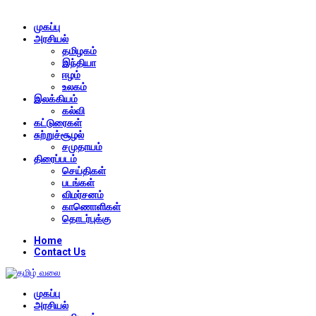
முகப்பு
அரசியல்
தமிழகம்
இந்தியா
ஈழம்
உலகம்
இலக்கியம்
கல்வி
கட்டுரைகள்
சுற்றுச்சூழல்
சமுதாயம்
திரைப்படம்
செய்திகள்
படங்கள்
விமர்சனம்
காணொளிகள்
தொடர்புக்கு
Home
Contact Us
முகப்பு
அரசியல்