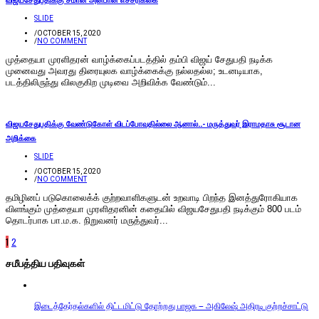
SLIDE
/
OCTOBER 15, 2020
/
NO COMMENT
முத்தையா முரளிதரன் வாழ்க்கைப்படத்தில் தம்பி விஜய் சேதுபதி நடிக்க
முனைவது அவரது திரையுலக வாழ்க்கைக்கு நல்லதல்ல; உடனடியாக,
படத்திலிருந்து விலகுகிற முடிவை அறிவிக்க வேண்டும்...
விஜயசேதுபதிக்கு வேண்டுகோள் விடப்போவதில்லை ஆனால்..- மருத்துவர் இராமதாசு சூடான
அறிக்கை
SLIDE
/
OCTOBER 15, 2020
/
NO COMMENT
தமிழினப் படுகொலைக்க் குற்றவாளிகளுடன் உறவாடி பிறந்த இனத்துரோகியாக
விளங்கும் முத்தையா முரளிதரனின் கதையில் விஜயசேதுபதி நடிக்கும் 800 படம்
தொடர்பாக பா.ம.க. நிறுவனர் மருத்துவர்...
1
2
சமீபத்திய பதிவுகள்
இடைத்தேர்தல்களில் திட்டமிட்டு தோற்றது பாஜக – அகிலேஷ் அதிரடி குற்றச்சாட்டு