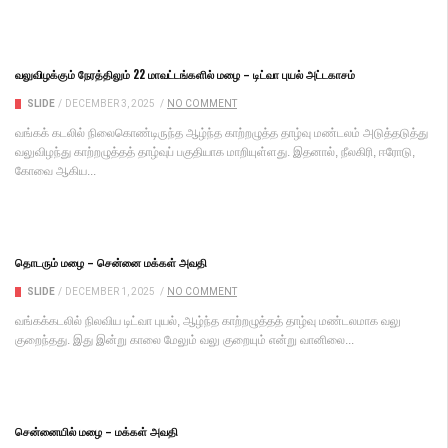
வலுவிழக்கும் நேரத்திலும் 22 மாவட்டங்களில் மழை – டிட்வா புயல் அட்டகாசம்
SLIDE
/
DECEMBER 3, 2025
/
NO COMMENT
வங்​கக் கடலில் நிலை​கொண்​டிருந்த ஆழ்ந்த காற்​றழுத்த தாழ்வு மண்​டலம் அடுத்​தடுத்து
வலு​விழந்து காற்​றழுத்​தத் தாழ்​வுப் பகு​தி​யாக மாறி​யுள்​ளது. இதனால், நீல​கிரி, ஈரோடு,
கோவை ஆகிய...
தொடரும் மழை – சென்னை மக்கள் அவதி
SLIDE
/
DECEMBER 1, 2025
/
NO COMMENT
வங்கக்கடலில் நிலவிய டிட்வா புயல், ஆழ்ந்த காற்றழுத்தத் தாழ்வு மண்டலமாக வலு
குறைந்தது. இது இன்று காலை மேலும் வலு குறையும் என்று வானிலை...
சென்னையில் மழை – மக்கள் அவதி