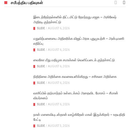
சமீபத்திய பதிவுகள்
இடைத்தேர்தல்களில் திட்டமிட்டு தோற்றது பாஜக – அகிலேஷ்
அதிரடி குற்றச்சாட்டு
SLIDE
/
AUGUST 6, 2026
மதுவிற்பனையை அதிகரிக்க விஜய் அரசு புதுமுயற்சி – அன்புமணி
எதிர்ப்பு
SLIDE
/
AUGUST 6, 2026
வைகோ மீது மதிமுக சமஉக்கள் வெளிப்படைக் குற்றச்சாட்டு
SLIDE
/
AUGUST 6, 2026
நிதிநிலை அறிக்கை கவலையளிக்கிறது – சசிகலா அறிக்கை
SLIDE
/
AUGUST 6, 2026
வாசிப்பில் தடுமாற்றம் உள்ளடக்கம் அதைவிட மோசம் – சீமான்
விமர்சனம்
SLIDE
/
AUGUST 6, 2026
நான் மனைவியுடன்தான் வாழ்கிறேன் மகள் இருக்கிறார் – உதயநிதி
பேட்டி
SLIDE
/
AUGUST 5, 2026