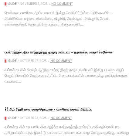
SLIDE
/
NOVEMBER 6, 2025
/
NO COMMENT
சென்னை வானிலை ஆய்வு மையம் இன்று வெளியிட்டுள்ள அறிக்கையில்....
திண்டுக்கல், மதுரை, சிவகங்கை, திருச்சி, பெரம்பலூர், அரியலூர், சேலம்,
கள்ளக்குறிச்சி, தருமபுரி, திருப்பத்தூர், கிருஷ்ணகிரி,...
புயல் மற்றும் புதிய காற்றழுத்தத் தாழ்வு மண்டலம் – தநாவுக்கு மழை எச்சரிக்கை
SLIDE
/
OCTOBER 27, 2025
/
NO COMMENT
வங்​கக் கடலில் நில​வும் ஆழ்ந்த காற்​றழுத்தத் தாழ்வு மண்​டலம் இன்று புய​லாக வலுப்​
பெறும் நிலை​யில் சென்னை உள்​ளிட்ட 6 மாவட்​டங்​களில் கனமழைக்கு வாய்ப்​புள்​ள​தாக
வானிலை...
28 ஆம் தேதி வரை மழை தொடரும் – வானிலை மையம் அறிவிப்பு
SLIDE
/
OCTOBER 23, 2025
/
NO COMMENT
வங்கக்கடலில் உருவாகியுள்ள ஆழ்ந்த காற்றழுத்தத் தாழ்வுப் பகுதி எதிரொலியாக
தமிழ்நாட்டில் கடந்த இரண்டு நாட்களாக பரவலாக கனமழை பெய்து வருகிறது. பல்வேறு