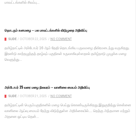
மாவட்டங்களில் சிவப்பு...
தொடரும் கனமழை – பல மாவட்டங்களில் விடுமுறை அறிவிப்பு
SLIDE
/
OCTOBER 22, 2025
/
NO COMMENT
தமிழ்நாட்டில் அக்டோபர் 16 ஆம் தேதி தொடங்கிய பருவமழை தீவிரமடைந்து வருகிறது.
இரண்டு காற்றழுத்தத் தாழ்வுப் பகுதிகள் உருவாகியுள்ளதால் தமிழ்நாடு முழுக்க மழை
வெளுத்து...
அக்டோபர் 25 வரை மழை நிலவரம் – வானிலை மையம் அறிவிப்பு
SLIDE
/
OCTOBER 21, 2025
/
NO COMMENT
தமிழ்நாட்டின் பெரும்பகுதிகளில் மழை பெய்து கொண்டிருக்கிறது.இதுகுறித்து சென்னை
வானிலை ஆய்வு மையம் நேற்று விடுத்துள்ள அறிக்கையில்.... தெற்கு அந்தமான மற்றும்
அதனை ஒட்டிய தென்...