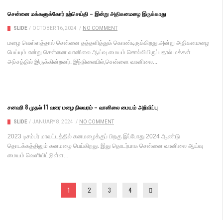
சென்னை மக்களுக்கோர் நற்செய்தி – இன்று அதிகனமழை இருக்காது
SLIDE
/
OCTOBER 16, 2024
/
NO COMMENT
மழை வெள்ளத்தால் சென்னை தத்தளித்துக் கொண்டிருக்கிறது.அன்று அதிகனமழை
பெய்யும் என்று சென்னை வானிலை ஆய்வு மையம் சொல்லியிருப்பதால் மக்கள்
அச்சத்தில் இருக்கின்றனர். இந்நிலையில்,சென்னை வானிலை...
சனவரி 8 முதல் 11 வரை மழை நிலவரம் – வானிலை மையம் அறிவிப்பு
SLIDE
/
JANUARY 8, 2024
/
NO COMMENT
2023 டிசம்பர் மாவட்டத்தில் கனமழைக்குப் பிறகு இப்போது 2024 ஆண்டு
தொடக்கத்திலும் கனமழை பெய்கிறது. இது தொடர்பாக சென்னை வானிலை ஆய்வு
மையம் வெளியிட்டுள்ள...
1
2
3
4