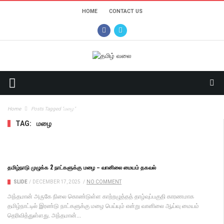
HOME
CONTACT US
Home
Posts Tagged "மழை"
TAG:
மழை
தமிழ்நாடு முழுக்க 2 நாட்களுக்கு மழை – வானிலை மையம் தகவல்
SLIDE
/
DECEMBER 17, 2025
/
NO COMMENT
அந்தமான் அருகே நிலை கொண்டுள்ள காற்றழுத்தத் தாழ்வுப்பகுதி காரணமாக
தமிழ்நாட்டில் இரண்டு நாட்களுக்கு மழை பெய்யும் என்று வானிலை ஆய்வு மையம்
தெரிவித்துள்ளது. அந்தமான்...