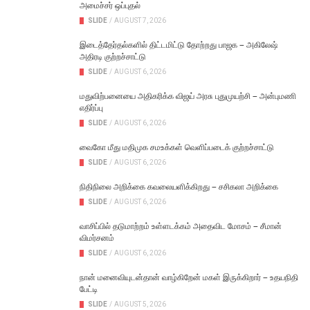
அமைச்சர் ஒப்புதல்
SLIDE
/
AUGUST 7, 2026
இடைத்தேர்தல்களில் திட்டமிட்டு தோற்றது பாஜக – அகிலேஷ்
அதிரடி குற்றச்சாட்டு
SLIDE
/
AUGUST 6, 2026
மதுவிற்பனையை அதிகரிக்க விஜய் அரசு புதுமுயற்சி – அன்புமணி
எதிர்ப்பு
SLIDE
/
AUGUST 6, 2026
வைகோ மீது மதிமுக சமஉக்கள் வெளிப்படைக் குற்றச்சாட்டு
SLIDE
/
AUGUST 6, 2026
நிதிநிலை அறிக்கை கவலையளிக்கிறது – சசிகலா அறிக்கை
SLIDE
/
AUGUST 6, 2026
வாசிப்பில் தடுமாற்றம் உள்ளடக்கம் அதைவிட மோசம் – சீமான்
விமர்சனம்
SLIDE
/
AUGUST 6, 2026
நான் மனைவியுடன்தான் வாழ்கிறேன் மகள் இருக்கிறார் – உதயநிதி
பேட்டி
SLIDE
/
AUGUST 5, 2026