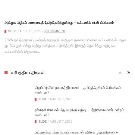
அதிமுக அழிவுப் பாதையைத் தேர்ந்தெடுத்துள்ளது – கூட்டணிக் கட்சி விமர்சனம்
SLIDE
/
APRIL 12, 2025
/
NO COMMENT
2026 தமிழ்நாடு சட்டமன்றத் தேர்தலில் அதிமுக தலைமையிலான கூட்டணியில் பாஜக
இடம்பெறும் என்று நேற்று அமித்ஷா அறிவித்தார். இதைத் தொடர்ந்து அதிமுக
கூட்டணியில் இதுவரை...
சமீபத்திய பதிவுகள்
விஜய் அரசின் நாடகத்தீர்மானம் – தமிழ்த்தேசியப் பேரியக்கம்
கண்டனம்
SLIDE
/
AUGUST 7, 2026
நக்கீரன் கோபால் மீது வழக்குப்பதிவு – பத்திரிகையாளர் மன்றம்
கண்டனம்
SLIDE
/
AUGUST 7, 2026
பாட்டிலுக்கு பத்து ரூபாய் எங்களால் தடுக்க முடியவில்லை –