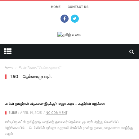
HOME
CONTACT US
Home
Posts Tagged "நெல்லை முபாரக்"
TAG:
நெல்லை முபாரக்
டெல்லி தமிழர்கள் வீடுகளை இடிக்கும் பாஜக அரசு – அதிர்ச்சி அறிக்கை
SLIDE
/
APRIL 19, 2025
/
NO COMMENT
எஸ்டிபிஐ கட்சி தமிழ்நாடு மாநிலத் தலைவர் நெல்லை முபாரக் நேற்று வெளியிட்ட
அறிக்கையில்.... டெல்லியில் ஜங்புரா மதராஸி கேம்பில் மூன்று தலைமுறைகளாக வாழ்ந்து
வரும்...