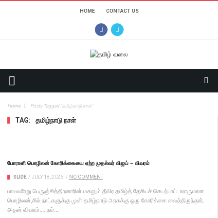
HOME
CONTACT US
Home
Posts Tagged "தமிழ்நாடு நாள்"
TAG:
தமிழ்நாடு நாள்
போராளி பொழிலன் கோரிக்கையை ஏற்ற முதல்வர் விஜய் – விவரம்
SLIDE
/
JULY 18, 2026
/
NO COMMENT
பாவலரேறு பெருஞ்சித்திரனாரின் மகனும் தீவிர தமிழ்த் தேசியச் செயற்பாட்டாளருமான
பொழிலன்,சில் நாட்களுக்கு முன் தமிழ்நாடு அரசுக்கு ஒரு கோரிக்கை வைத்திருந்தார்.
அதன் விவரம்.... நம்...