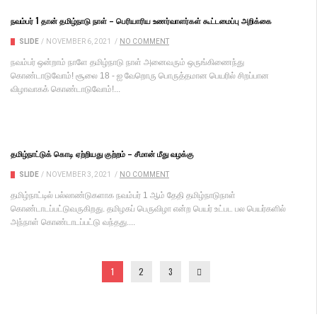
நவம்பர் 1 தான் தமிழ்நாடு நாள் – பெரியாரிய உணர்வாளர்கள் கூட்டமைப்பு அறிக்கை
SLIDE
/
NOVEMBER 6, 2021
/
NO COMMENT
நவம்பர் ஒன்றாம் நாளே தமிழ்நாடு நாள் அனைவரும் ஒருங்கிணைந்து
கொண்டாடுவோம்! சூலை 18 - ஐ வேறொரு பொருத்தமான பெயரில் சிறப்பான
விழாவாகக் கொண்டாடுவோம்!...
தமிழ்நாட்டுக் கொடி ஏற்றியது குற்றம் – சீமான் மீது வழக்கு
SLIDE
/
NOVEMBER 3, 2021
/
NO COMMENT
தமிழ்நாட்டில் பல்லாண்டுகளாக நவம்பர் 1 ஆம் தேதி தமிழ்நாடுநாள்
கொண்டாடப்பட்டுவருகிறது. தமிழகப் பெருவிழா என்ற பெயர் உட்பட பல பெயர்களில்
அந்நாள் கொண்டாடப்பட்டு வந்தது....
1
2
3