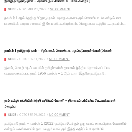
இன்று தமிழ்நாடு நாள் – அனைவரும் கொண்டாட பாமக அழைப்பு
SLIDE
/
NOVEMBER 1, 2022
/
NO COMMENT
நவம்பர் 1 ஆம் தேதி தமிழ்நாடு நாள். அதை அனைவரும் கொண்டாடவேண்டும் என
பாமகவின் கவுரவ தலைவர் ஜி.கே.மணி கூறியுள்ளார். அவருடைய கூற்றில்...... நவம்பர்...
நவம்பர் 1 தமிழ்நாடு நாள் – சிறப்பாகக் கொண்டாட பழ.நெடுமாறன் வேண்டுகோள்
SLIDE
/
OCTOBER 31, 2022
/
NO COMMENT
இனம், மொழி அடிப்படையில் தமிழர்களின் தாயகம் இந்திய அரசால் சட்டப்படி
வடிவமைக்கப்பட்ட நாள் 1956 நவம்பர் – 1 ஆம் நாள்! இதுவே தமிழ்நாடு...
நாம் தமிழர் கட்சியின் இந்தி எதிர்ப்புப் பேரணி – திரளாகப் பங்கேற்க பெ.மணியரசன்
அழைப்பு
SLIDE
/
OCTOBER 29, 2022
/
NO COMMENT
தமிழ்நாடு நாள் – நவம்பர் 1 (2022) தமிழ்நாடெங்கும் ஒரு வாரம் கடைபிடிக்க வேண்டும்
என்றும் சென்னையில் நடைபெறும் மாபெரும் இந்தி எதிர்ப்புப் பேரணியில்...