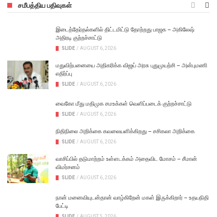
சமீபத்திய பதிவுகள்
இடைத்தேர்தல்களில் திட்டமிட்டு தோற்றது பாஜக – அகிலேஷ்
அதிரடி குற்றச்சாட்டு
SLIDE
/
AUGUST 6, 2026
மதுவிற்பனையை அதிகரிக்க விஜய் அரசு புதுமுயற்சி – அன்புமணி
எதிர்ப்பு
SLIDE
/
AUGUST 6, 2026
வைகோ மீது மதிமுக சமஉக்கள் வெளிப்படைக் குற்றச்சாட்டு
SLIDE
/
AUGUST 6, 2026
நிதிநிலை அறிக்கை கவலையளிக்கிறது – சசிகலா அறிக்கை
SLIDE
/
AUGUST 6, 2026
வாசிப்பில் தடுமாற்றம் உள்ளடக்கம் அதைவிட மோசம் – சீமான்
விமர்சனம்
SLIDE
/
AUGUST 6, 2026
நான் மனைவியுடன்தான் வாழ்கிறேன் மகள் இருக்கிறார் – உதயநிதி
பேட்டி
SLIDE
/
AUGUST 5, 2026