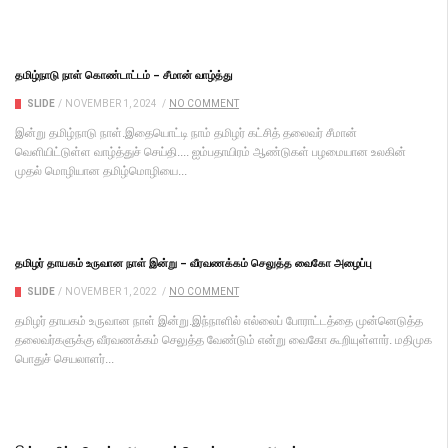
தமிழ்நாடு நாள் கொண்டாட்டம் – சீமான் வாழ்த்து
SLIDE
/
NOVEMBER 1, 2024
/
NO COMMENT
இன்று தமிழ்நாடு நாள்.இதையொட்டி நாம் தமிழர் கட்சித் தலைவர் சீமான்
வெளியிட்டுள்ள வாழ்த்துச் செய்தி.... ஐம்பதாயிரம் ஆண்டுகள் பழமையான உலகின்
முதல் மொழியான தமிழ்மொழியை...
தமிழர் தாயகம் உருவான நாள் இன்று – வீரவணக்கம் செலுத்த வைகோ அழைப்பு
SLIDE
/
NOVEMBER 1, 2022
/
NO COMMENT
தமிழர் தாயகம் உருவான நாள் இன்று.இந்நாளில் எல்லைப் போராட்டத்தை முன்னெடுத்த
தலைவர்களுக்கு வீரவணக்கம் செலுத்த வேண்டும் என்று வைகோ கூறியுள்ளார். மதிமுக
பொதுச் செயலாளர்...