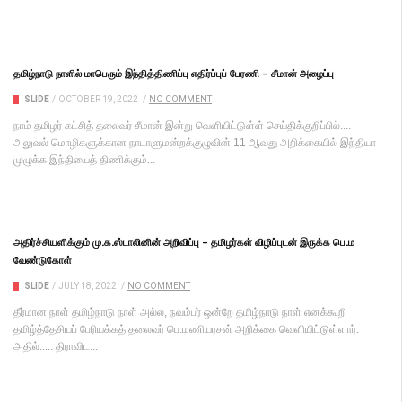
தமிழ்நாடு நாளில் மாபெரும் இந்தித்திணிப்பு எதிர்ப்புப் பேரணி – சீமான் அழைப்பு
SLIDE
/
OCTOBER 19, 2022
/
NO COMMENT
நாம் தமிழர் கட்சித் தலைவர் சீமான் இன்று வெளியிட்டுள்ள் செய்திக்குறிப்பில்....
அலுவல் மொழிகளுக்கான நாடாளுமன்றக்குழுவின் 11 ஆவது அறிக்கையில் இந்தியா
முழுக்க இந்தியைத் திணிக்கும்...
அதிர்ச்சியளிக்கும் மு.க.ஸ்டாலினின் அறிவிப்பு – தமிழர்கள் விழிப்புடன் இருக்க பெ.ம
வேண்டுகோள்
SLIDE
/
JULY 18, 2022
/
NO COMMENT
தீர்மான நாள் தமிழ்நாடு நாள் அல்ல, நவம்பர் ஒன்றே தமிழ்நாடு நாள் எனக்கூறி
தமிழ்த்தேசியப் பேரியக்கத் தலைவர் பெ.மணியரசன் அறிக்கை வெளியிட்டுள்ளார்.
அதில்..... திராவிட...