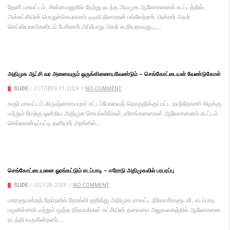
தேனி மாவட்டம், சின்னமனூரில் நேற்று நடந்த அமமுக ஆலோசனைக் கூட்டத்தில்,
அக்கட்சியின் பொதுச்செயலாளர் டிடிவி.தினகரன் பங்கேற்றார். பின்னர் அவர்
செய்தியாளர்களிடம் பேசினார்.அப்போது அவர் கூறியதாவது,,,,...
அதிமுக ஆட்சி வர அனைவரும் ஒருங்கிணையவேண்டும் – செங்கோட்டையன் வேண்டுகோள்
SLIDE
/
OCTOBER 21, 2024
/
NO COMMENT
கரூர் மாவட்டம் கிருஷ்ணராயபுரம் சட்டப்பேரவைத் தொகுதிக்குட்பட்ட தாந்தோணி கிழக்கு
மற்றும் மேற்கு ஒன்றிய அதிமுக செயல்வீரர்கள், வீராங்கனைகள் ஆலோசனைக் கூட்டம்
செல்லாண்டிப்பட்டி தனியார் அரங்கில்...
செங்கோட்டையனை ஓரங்கட்டும் எடப்பாடி – ஈரோடு அதிமுகவில் பரபரப்பு
SLIDE
/
JULY 28, 2024
/
NO COMMENT
பாராளுமன்றத் தேர்தலில் தோல்வி குறித்து அதிமுக மாவட்ட நிர்வாகிகளுடன், எடப்பாடி
பழனிச்சாமி மற்றும் மூத்த நிர்வாகிகள் கட்சியின் தலைமை அலுவலகத்தில் ஆலோசனை
நடத்தி வருகின்றனர்....