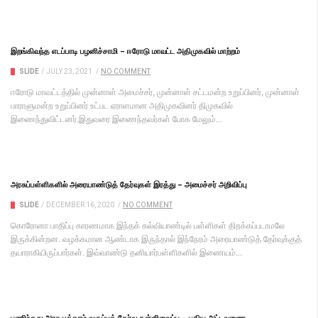
இறங்கிவந்த எடப்பாடி பழனிச்சாமி – ஈரோடு மாவட்ட அதிமுகவில் மாற்றம்
SLIDE
/
JULY 23, 2021
/
NO COMMENT
ஈரோடு மாவட்டத்தில் முன்னாள் அமைச்சர், முன்னாள் சட்டமன்ற உறுப்பினர், முன்னாள்
பாராளுமன்ற உறுப்பினர் உட்பட ஏராளமான அதிமுகவினர் திமுகவில்
இணைந்துவிட்டனர்.இதுவரை இணைந்தவர்கள் போக மேலும்...
அரசுப்பள்ளிகளில் அரையாண்டுத் தேர்வுகள் இரத்து – அமைச்சர் அறிவிப்பு
SLIDE
/
DECEMBER 16, 2020
/
NO COMMENT
கொரோனா பாதிப்பு காரணமாக இந்தக் கல்வியாண்டில் பள்ளிகள் திறக்கப்படாமலே
இருக்கின்றன. வழக்கமான ஆண்டாக இருந்தால் இந்நேரம் அரையாண்டுத் தேர்வுக்குத்
தயாராகியிருப்பார்கள். இவ்வாண்டு தனியார்பள்ளிகளில் இணையம்...
பணிந்தது அரசு பத்தாம் வகுப்புத் தேர்வு தள்ளிவைப்பு – புதிய அட்டவணை