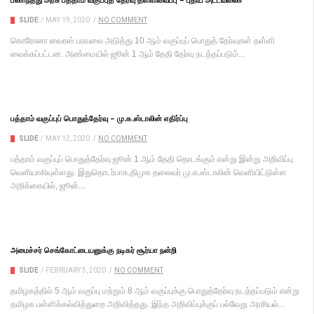
SLIDE
/
MAY 19, 2020
/
NO COMMENT
கொரோனா வைரஸ் பரவலை அடுத்து 10 ஆம் வகுப்புப் பொதுத் தேர்வுகள் தள்ளி
வைக்கப்பட்டன. அண்மையில் ஜூன் 1 ஆம் தேதி தேர்வு நடத்தப்படும்...
பத்தாம் வகுப்புப் பொதுத்தேர்வு – மு.க.ஸ்டாலின் எதிர்ப்பு
SLIDE
/
MAY 12, 2020
/
NO COMMENT
பத்தாம் வகுப்புப் பொதுத்தேர்வு ஜூன் 1 ஆம் தேதி தொடங்கும் என்று இன்று அறிவிப்பு
வெளியாகியுள்ளது. இதுதொடர்பாக,திமுக தலைவர் மு.க.ஸ்டாலின் வெளியிட்டுள்ள
அறிக்கையில், ஜூன்...
அமைச்சர் செங்கோட்டையனுக்கு நடிகர் சூர்யா நன்றி
SLIDE
/
FEBRUARY 5, 2020
/
NO COMMENT
தமிழகத்தில் 5 ஆம் வகுப்பு மற்றும் 8 ஆம் வகுப்புக்கு பொதுத்தேர்வு நடத்தப்படும் என்று
தமிழக பள்ளிக்கல்வித்துறை அறிவித்தது. இந்த அறிவிப்புக்குப் பல்வேறு அரசியல்...