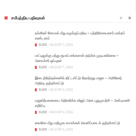
சமீபத்திய பதிவுகள்
நக்கீரன் கோபால் மீது வழக்குப்பதிவு – பத்திரிகையாளர் மன்றம்
கண்டனம்
SLIDE
/
AUGUST 7, 2026
பாட்டிலுக்கு பத்து ரூபாய் எங்களால் தடுக்க முடியவில்லை –
அமைச்சர் ஒப்புதல்
SLIDE
/
AUGUST 7, 2026
இடைத்தேர்தல்களில் திட்டமிட்டு தோற்றது பாஜக – அகிலேஷ்
அதிரடி குற்றச்சாட்டு
SLIDE
/
AUGUST 6, 2026
மதுவிற்பனையை அதிகரிக்க விஜய் அரசு புதுமுயற்சி – அன்புமணி
எதிர்ப்பு
SLIDE
/
AUGUST 6, 2026
வைகோ மீது மதிமுக சமஉக்கள் வெளிப்படைக் குற்றச்சாட்டு
SLIDE
/
AUGUST 6, 2026