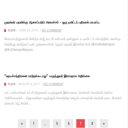
முதல்வர் பதவிக்கு ஆசைப்படும் அமைச்சர் – ஒரு டிவிட்டர் பதிவால் பரபரப்பு
SLIDE
/
JUNE 26, 2019
/
NO COMMENT
கோயம்புத்தூரைச் சேர்ந்த ராஜ் நாடார் என்பவர் தன்னுடைய டிவிட்டர் பக்கத்தில், எனக்கு
தெரிந்து தமிழ்நாட்டின் முதலமைச்சர் ஆகும் தகுதி இரண்டு பேர் @mafoikprajan
@KASengottaiyan...
“உதயச்சந்திரனை மாற்றக்கூடாது” -மருத்துவர் இராமதாசு அறிக்கை
SLIDE
/
AUGUST 6, 2017
/
NO COMMENT
பாட்டாளிமக்கள் கட்சி நிறுவனர் மருத்துவர் இராமதாசு அவர்கள் வெளியிட்டுள்ள
அறிக்கையில்... ஜெயலலிதா வகுத்துக் கொடுத்த ஊழல் பாதையில் வெற்றி நடை போடும்
பினாமி ஆட்சியில்...
1
…
5
6
7
8