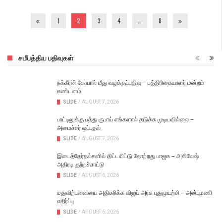
1
2
3
4
…
8
சமீபத்திய பதிவுகள்
நக்கீரன் கோபால் மீது வழக்குப்பதிவு – பத்திரிகையாளர் மன்றம்
கண்டனம்
SLIDE
/
AUGUST 7, 2026
பாட்டிலுக்கு பத்து ரூபாய் எங்களால் தடுக்க முடியவில்லை –
அமைச்சர் ஒப்புதல்
SLIDE
/
AUGUST 7, 2026
இடைத்தேர்தல்களில் திட்டமிட்டு தோற்றது பாஜக – அகிலேஷ்
அதிரடி குற்றச்சாட்டு
SLIDE
/
AUGUST 6, 2026
மதுவிற்பனையை அதிகரிக்க விஜய் அரசு புதுமுயற்சி – அன்புமணி
எதிர்ப்பு
SLIDE
/
AUGUST 6, 2026