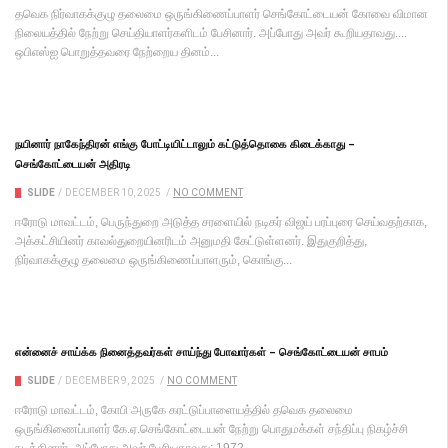
தவெக நிர்வாகக்குழு தலைமை ஒருங்கிணைப்பாளர் செங்கோட்டையன் கோவை விமான
நிலையத்தில் நேற்று செய்தியாளர்களிடம் பேசினார். அப்போது அவர் கூறியதாவது....
ஒபிஎஸ்ஐ பொறுத்தவரை நேற்றைய தினம்...
நயினார் நாகேந்திரன் எங்கு போட்டியிட்டாலும் கட்டுத்தொகை கிடைக்காது –
செங்கோட்டையன் அதிரடி
SLIDE
/
DECEMBER 10, 2025
/
NO COMMENT
ஈரோடு மாவட்டம், பெருந்துறை அடுத்த சரளையில் நடிகர் விஜய் பரப்புரை செய்வதற்காக,
அக்கட்சியினர் காவல்துறையினரிடம் அனுமதி கேட்டுள்ளனர். இதுகுறித்து,
நிர்வாகக்குழு தலைமை ஒருங்கிணைப்பாளரும், கொங்கு...
என்னைச் சாய்க்க நினைத்தவர்கள் சாய்ந்து போவார்கள் – செங்கோட்டையன் சாபம்
SLIDE
/
DECEMBER 9, 2025
/
NO COMMENT
ஈரோடு மாவட்டம், கோபி அருகே கரட்டுப்பாளையத்தில் தவெக தலைமை
ஒருங்கிணைப்பாளர் கே.ஏ.செங்கோட்டையன் நேற்று பொதுமக்கள் சந்திப்பு நிகழ்ச்சி