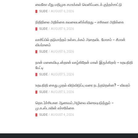
வைகோ மீது மதிமுக சமஉக்கள் வெளிப்படைக் குற்றச்சாட்டு
SLIDE
/
AUGUST 6, 2026
நிதிநிலை அறிக்கை கவலையளிக்கிறது – சசிகலா அறிக்கை
SLIDE
/
AUGUST 6, 2026
வாசிப்பில் தடுமாற்றம் உள்ளடக்கம் அதைவிட மோசம் – சீமான்
விமர்சனம்
SLIDE
/
AUGUST 6, 2026
நான் மனைவியுடன்தான் வாழ்கிறேன் மகள் இருக்கிறார் – உதயநிதி
பேட்டி
SLIDE
/
AUGUST 5, 2026
உதயநிதி கைது முதல் விடுவிடுப்பு வரை நடந்ததென்ன? – விவரம்
SLIDE
/
AUGUST 5, 2026
தொடர்ச்சியான ஆணவம்,அழிவை விரைவுபடுத்தும் –
மு.க.ஸ்டாலின் எச்சரிக்கை
SLIDE
/
AUGUST 4, 2026