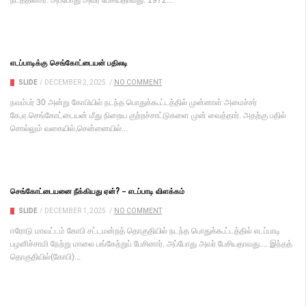
நடத்தினார். அப்போது அவர் பேசியதாவது: 1972...
எடப்பாடிக்கு செங்கோட்டையன் பதிலடி
SLIDE
/
DECEMBER 2, 2025
/
NO COMMENT
நவம்பர் 30 அன்று கோபியில் நடந்த பொதுக்கூட்டத்தில் முன்னாள் அமைச்சர்
கே,ஏ.செங்கோட்டையன் மீது நிறைய குற்றச்சாட்டுகளை முன் வைத்தார். அதற்கு பதில்
சொல்லும் வகையில்,சென்னையில்...
செங்கோட்டையனை நீக்கியது ஏன்? – எடப்பாடி விளக்கம்
SLIDE
/
DECEMBER 1, 2025
/
NO COMMENT
ஈரோடு மாவட்டம் கோபி சட்டமன்றத் தொகுதியில் நடந்த பொதுக்கூட்டத்தில் எடப்பாடி
பழனிச்சாமி நேற்று மாலை பங்கேற்றுப் பேசினார். அப்போது அவர் பேசியதாவது.... இந்தத்
தொகுதியில்(கோபி)...