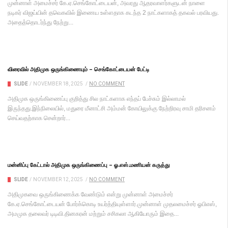
முன்னாள் அமைச்சர் கே.ஏ.செங்கோட்டையன், அவரது ஆதரவாளர்களுடன் நாளை
நடிகர் விஜய்யின் தவெகவில் இணைய உள்ளதாக கடந்த 2 நாட்களாகத் தகவல் பரவியது.
அதைத்தொடர்ந்து நேற்று...
விரைவில் அதிமுக ஒருங்கிணையும் – செங்கோட்டையன் பேட்டி
SLIDE
/
NOVEMBER 18, 2025
/
NO COMMENT
அதிமுக ஒருங்கிணைப்பு குறித்து சில நாட்களாக எந்தப் பேச்சும் இல்லாமல்
இருந்தது.இந்நிலையில், மதுரை மீனாட்சி அம்மன் கோயிலுக்கு நேற்றிரவு சாமி தரிசனம்
செய்வதற்காக சென்றார்...
மன்னிப்பு கேட்டால் அதிமுக ஒருங்கிணைப்பு – ஓ.எஸ்.மணியன் கருத்து
SLIDE
/
NOVEMBER 12, 2025
/
NO COMMENT
அதிமுகவை ஒருங்கிணைக்க வேண்டும் என்று முன்னாள் அமைச்சர்
கே.ஏ.செங்கோட்டையன் போர்க்கொடி உயர்த்தியுள்ளார்.முன்னாள் முதலமைச்சர் ஓபிஎஸ்,
அமமுக தலைவர் டிடிவி.தினகரன் மற்றும் சசிகலா ஆகியோரும் இதை...