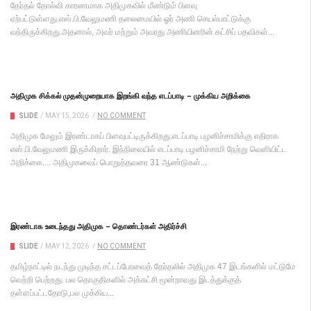
தேர்தல் தோல்வி காரணமாக அதிமுகவில் மீண்டும் பிளவு
ஏற்பட்டுள்ளது.எஸ்.பி.வேலுமணி தலைமையில் ஓர் அணி செயல்பாட்டுக்கு
வந்திருக்கிறது.அதனால், அவர் மற்றும் அவரது அணியினரின் கட்சிப் பதவிகள்...
அதிமுக சிக்கல் முதன்முறையாக இறங்கி வந்த எடப்பாடி – முக்கிய அறிக்கை
SLIDE
/
MAY 15, 2026
/
NO COMMENT
அதிமுக மேலும் இரண்டாகப் பிளவுபட்டிருக்கிறது.எடப்பாடி பழனிச்சாமிக்கு எதிராக
எஸ்.பி.வேலுமணி இருக்கிறார். இந்நிலையில் எடப்பாடி பழனிச்சாமி நேற்று வெளியிட்ட
அறிக்கை.... அதிமுகவைப் பொறுத்தவரை 31 ஆண்டுகள்...
இரண்டாக உடைந்தது அதிமுக – தொண்டர்கள் அதிர்ச்சி
SLIDE
/
MAY 12, 2026
/
NO COMMENT
தமிழ்நாட்டில் நடந்து முடிந்த சட்டப்பேரவைத் தேர்தலில் அதிமுக 47 இடங்களில் மட்டுமே
வெற்றி பெற்றது. பல தொகுதிகளில் அக்கட்சி மூன்றாவது இடத்துக்குத்
தள்ளப்பட்டதோடு,பல முக்கிய...