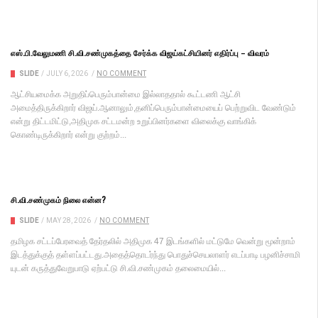
எஸ்.பி.வேலுமணி சி.வி.சண்முகத்தை சேர்க்க விஜய்கட்சியினர் எதிர்ப்பு – விவரம்
SLIDE
/
JULY 6, 2026
/
NO COMMENT
ஆட்சியமைக்க அறுதிப்பெரும்பான்மை இல்லாததால் கூட்டணி ஆட்சி
அமைத்திருக்கிறார் விஜய்.ஆனாலும்,தனிப்பெரும்பான்மையைப் பெற்றுவிட வேண்டும்
என்று திட்டமிட்டு,அதிமுக சட்டமன்ற உறுப்பினர்களை விலைக்கு வாங்கிக்
கொண்டிருக்கிறார் என்று குற்றம்...
சி.வி.சண்முகம் நிலை என்ன?
SLIDE
/
MAY 28, 2026
/
NO COMMENT
தமிழக சட்​டப்​பேர​வைத் தேர்​தலில் அதி​முக 47 இடங்​களில் மட்​டுமே வென்று மூன்​றாம்
இடத்​துக்குத் தள்​ளப்​பட்​டது.அதைத்​தொடர்ந்து பொதுச்செய​லா​ளர் எடப்பாடி பழனிச்​சாமி​
யுடன் கருத்​து​வேறு​பாடு ஏற்​பட்டு சி.​வி.சண்​முகம் தலை​மை​யில்...