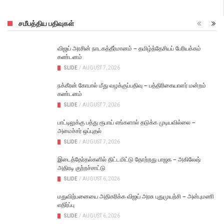
சமீபத்திய பதிவுகள்
விஜய் அரசின் நாடகத்தீர்மானம் – தமிழ்த்தேசியப் பேரியக்கம்
கண்டனம்
SLIDE
/
AUGUST 7, 2026
நக்கீரன் கோபால் மீது வழக்குப்பதிவு – பத்திரிகையாளர் மன்றம்
கண்டனம்
SLIDE
/
AUGUST 7, 2026
பாட்டிலுக்கு பத்து ரூபாய் எங்களால் தடுக்க முடியவில்லை –
அமைச்சர் ஒப்புதல்
SLIDE
/
AUGUST 7, 2026
இடைத்தேர்தல்களில் திட்டமிட்டு தோற்றது பாஜக – அகிலேஷ்
அதிரடி குற்றச்சாட்டு
SLIDE
/
AUGUST 6, 2026
மதுவிற்பனையை அதிகரிக்க விஜய் அரசு புதுமுயற்சி – அன்புமணி
எதிர்ப்பு
SLIDE
/
AUGUST 6, 2026