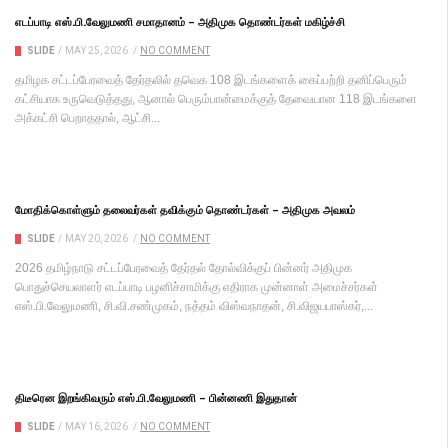
எடப்பாடி எஸ்.பி.வேலுமணி சமாதானம் – அதிமுக தொண்டர்கள் மகிழ்ச்சி
SLIDE
/
MAY 25, 2026
/
NO COMMENT
தமிழக சட்டப்பேரவைத் தேர்தலில் தவெக 108 இடங்களைக் கைப்பற்றி தனிப்பெரும்
கட்சியாக உருவெடுத்தது, ஆனால் பெரும்பான்மைக்குத் தேவையான 118 இடங்களை
அக்கட்சி பெறாததால், ஆட்சி...
மோதிக்கொள்ளும் தலைவர்கள் தவிக்கும் தொண்டர்கள் – அதிமுக அவலம்
SLIDE
/
MAY 20, 2026
/
NO COMMENT
2026 தமிழ்நாடு சட்டப்பேரவைத் தேர்தல் தோல்விக்குப் பின்னர் அதிமுக
பொதுச்செயலாளர் எடப்பாடி பழனிச்சாமிக்கு எதிராக முன்னாள் அமைச்சர்கள்
எஸ்.பி.வேலுமணி, சி.வி.சண்முகம், நத்தம் விஸ்வநாதன், சி.விஜயபாஸ்கர்,...
திடீரென இறங்கிவரும் எஸ்.பி.வேலுமணி – பின்னணி இதுதான்
SLIDE
/
MAY 16, 2026
/
NO COMMENT