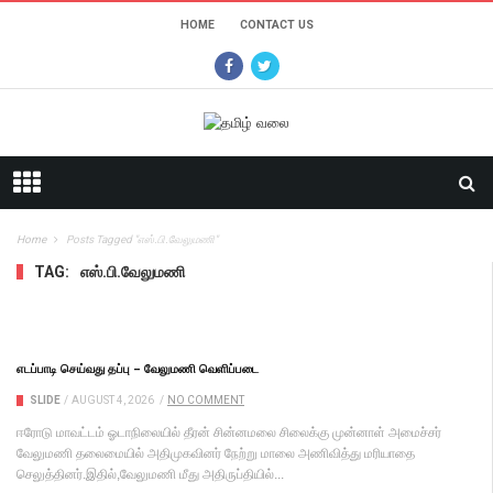
HOME
CONTACT US
Home
Posts Tagged "எஸ்.பி.வேலுமணி"
TAG:
எஸ்.பி.வேலுமணி
எடப்பாடி செய்வது தப்பு – வேலுமணி வெளிப்படை
SLIDE
/
AUGUST 4, 2026
/
NO COMMENT
ஈரோடு மாவட்டம் ஓடாநிலையில் தீரன் சின்னமலை சிலைக்கு முன்னாள் அமைச்சர்
வேலுமணி தலைமையில் அதிமுகவினர் நேற்று மாலை அணிவித்து மரியாதை
செலுத்தினர்.இதில்,வேலுமணி மீது அதிருப்தியில்...