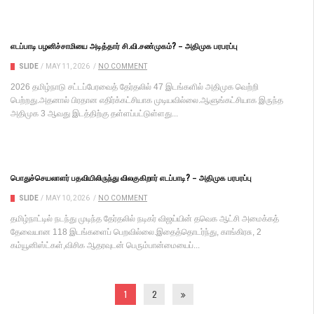
எடப்பாடி பழனிச்சாமியை அடித்தார் சி.வி.சண்முகம்? – அதிமுக பரபரப்பு
SLIDE
/
MAY 11, 2026
/
NO COMMENT
2026 தமிழ்நாடு சட்டப்பேரவைத் தேர்தலில் 47 இடங்களில் அதிமுக வெற்றி
பெற்றது.அதனால் பிரதான எதிர்க்கட்சியாக முடியவில்லை.ஆளுங்கட்சியாக இருந்த
அதிமுக 3 ஆவது இடத்திற்கு தள்ளப்பட்டுள்ளது...
பொதுச்செயலாளர் பதவியிலிருந்து விலகுகிறார் எடப்பாடி? – அதிமுக பரபரப்பு
SLIDE
/
MAY 10, 2026
/
NO COMMENT
தமிழ்நாட்டில் நடந்து முடிந்த தேர்தலில் நடிகர் விஜய்யின் தவெக ஆட்சி அமைக்கத்
தேவையான 118 இடங்களைப் பெறவில்லை.இதைத்தொடர்ந்து, காங்கிரசு, 2
கம்யூனிஸ்ட்கள்,விசிக ஆதரவுடன் பெரும்பான்மையைப்...
1
2