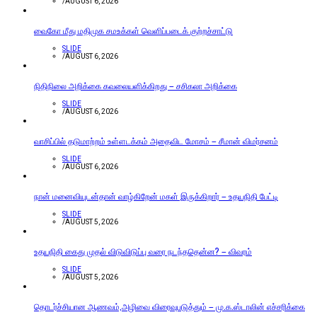
/
AUGUST 6, 2026
வைகோ மீது மதிமுக சமஉக்கள் வெளிப்படைக் குற்றச்சாட்டு
SLIDE
/
AUGUST 6, 2026
நிதிநிலை அறிக்கை கவலையளிக்கிறது – சசிகலா அறிக்கை
SLIDE
/
AUGUST 6, 2026
வாசிப்பில் தடுமாற்றம் உள்ளடக்கம் அதைவிட மோசம் – சீமான் விமர்சனம்
SLIDE
/
AUGUST 6, 2026
நான் மனைவியுடன்தான் வாழ்கிறேன் மகள் இருக்கிறார் – உதயநிதி பேட்டி
SLIDE
/
AUGUST 5, 2026
உதயநிதி கைது முதல் விடுவிடுப்பு வரை நடந்ததென்ன? – விவரம்
SLIDE
/
AUGUST 5, 2026
தொடர்ச்சியான ஆணவம்,அழிவை விரைவுபடுத்தும் – மு.க.ஸ்டாலின் எச்சரிக்கை