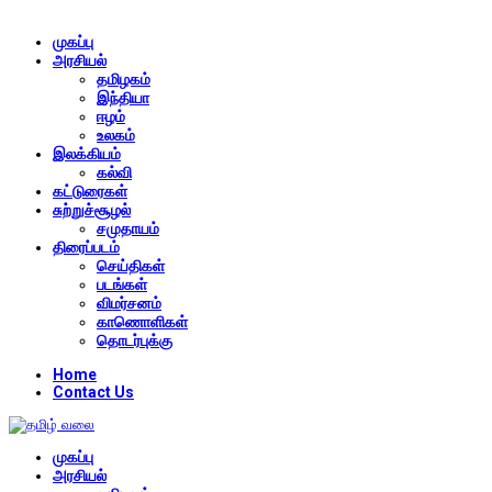
முகப்பு
அரசியல்
தமிழகம்
இந்தியா
ஈழம்
உலகம்
இலக்கியம்
கல்வி
கட்டுரைகள்
சுற்றுச்சூழல்
சமுதாயம்
திரைப்படம்
செய்திகள்
படங்கள்
விமர்சனம்
காணொளிகள்
தொடர்புக்கு
Home
Contact Us
முகப்பு
அரசியல்