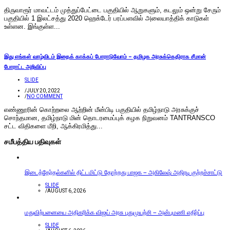
திருவாரூர் மாவட்டம் முத்துப்பேட்டை பகுதியில் ஆறுகளும், கடலும் ஒன்று சேரும்
பகுதியில் 1 இலட்சத்து 2020 ஹெக்டேர் பரப்பளவில் அலையாத்திக் காடுகள்
உள்ளன. இங்குள்ள...
இது எங்கள் வாழ்விடம் இதைக் காக்கப் போராடுவோம் – தமிழக அரசுக்கெதிராக சீமான்
போராட்ட அறிவிப்பு
SLIDE
/
JULY 20, 2022
/
NO COMMENT
எண்ணூரின் கொற்றலை ஆற்றின் மீன்பிடி பகுதியில் தமிழ்நாடு அரசுக்குச்
சொந்தமான, தமிழ்நாடு மின் தொடரமைப்புக் கழக நிறுவனம் TANTRANSCO
சட்ட விதிகளை மீறி, ஆக்கிரமித்து...
சமீபத்திய பதிவுகள்
இடைத்தேர்தல்களில் திட்டமிட்டு தோற்றது பாஜக – அகிலேஷ் அதிரடி குற்றச்சாட்டு
SLIDE
/
AUGUST 6, 2026
மதுவிற்பனையை அதிகரிக்க விஜய் அரசு புதுமுயற்சி – அன்புமணி எதிர்ப்பு
SLIDE