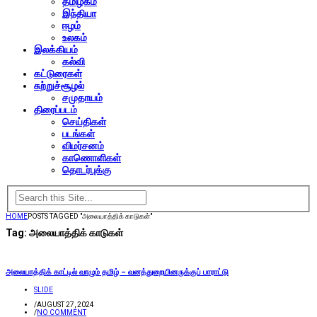
தமிழகம்
இந்தியா
ஈழம்
உலகம்
இலக்கியம்
கல்வி
கட்டுரைகள்
சுற்றுச்சூழல்
சமுதாயம்
திரைப்படம்
செய்திகள்
படங்கள்
விமர்சனம்
காணொளிகள்
தொடர்புக்கு
HOME
POSTS TAGGED "அலையாத்திக் காடுகள்"
Tag:
அலையாத்திக் காடுகள்
அலையாத்திக் காட்டில் வாழும் தமிழ் – வனத்துறையினருக்குப் பாராட்டு
SLIDE
/
AUGUST 27, 2024
/
NO COMMENT