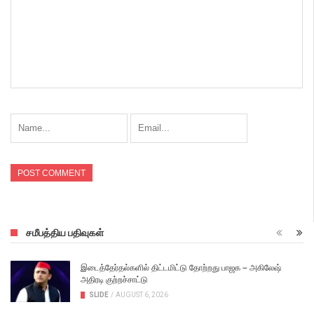
சமீபத்திய பதிவுகள்
இடைத்தேர்தல்களில் திட்டமிட்டு தோற்றது பாஜக – அகிலேஷ்
அதிரடி குற்றச்சாட்டு
SLIDE
/
AUGUST 6, 2026