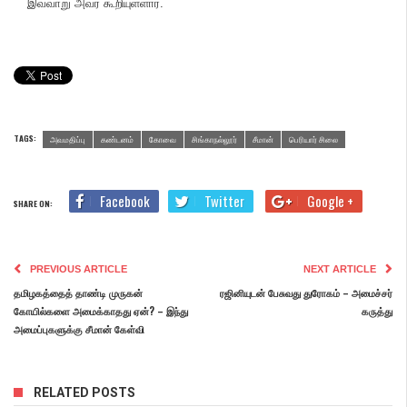
இவ்வாறு அவர் கூறியுள்ளார்.
TAGS:
அவமதிப்பு
கண்டனம்
கோவை
சிங்காநல்லூர்
சீமான்
பெரியார் சிலை
Facebook
Twitter
Google +
SHARE ON:
PREVIOUS ARTICLE
NEXT ARTICLE
தமிழகத்தைத் தாண்டி முருகன்
ரஜினியுடன் பேசுவது துரோகம் – அமைச்சர்
கோயில்களை அமைக்காதது ஏன்? – இந்து
கருத்து
அமைப்புகளுக்கு சீமான் கேள்வி
RELATED POSTS