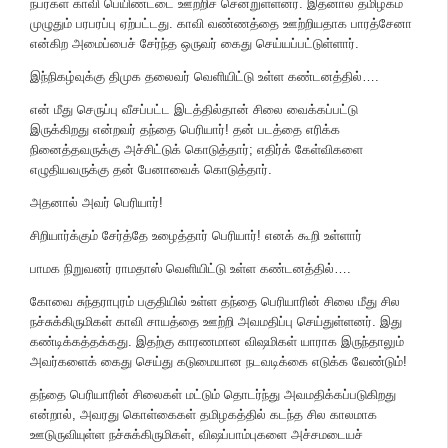
நபர்கள் காவி பெயிண்ட்டை ஊற்றிச் சென்றுள்ளனர். இதனால் தமிழகம்
முழுதும் பரபரப்பு ஏற்பட்டது. காவி வண்ணத்தை ஊற்றியதாக பாரத்சேனா
என்கிற அமைப்பைச் சேர்ந்த ஒருவர் கைது செய்யப்பட்டுள்ளார்.
இந்நிகழ்வுக்கு திமுக தலைவர் வெளியிட்டு உள்ள கண்டனத்தில்….
என் மீது செருப்பு வீசப்பட்ட இடத்தில்தான் சிலை வைக்கப்பட்டு
இருக்கிறது என்றவர் தந்தை பெரியார்! தன் படத்தை எரிக்க
நினைத்தவருக்கு அச்சிட்டுக் கொடுத்தார்; எதிர்க் கேள்விகளை
எழுதியவருக்கு தன் பேனாவைக் கொடுத்தார்.
அதனால் அவர் பெரியார்!
சிறியார்க்கும் சேர்த்தே உழைத்தார் பெரியார்! எனக் கூறி உள்ளார்
பாமக நிறுவனர் ராமதாஸ் வெளியிட்டு உள்ள கண்டனத்தில்….
கோவை சுந்தராபுரம் பகுதியில் உள்ள தந்தை பெரியாரின் சிலை மீது சில
நச்சுக்கிருமிகள் காவி சாயத்தை ஊற்றி அவமதிப்பு செய்துள்ளனர். இது
கண்டிக்கத்தக்கது. இதற்கு காரணமான விஷமிகள் யாராக இருந்தாலும்
அவர்களைக் கைது செய்து கடுமையான நடவடிக்கை எடுக்க வேண்டும்!
தந்தை பெரியாரின் சிலைகள் மட்டும் தொடர்ந்து அவமதிக்கப்படுகிறது
என்றால், அவரது கொள்கைகள் தமிழகத்தில் கடந்த சில காலமாக
ஊடுருவியுள்ள நச்சுக்கிருமிகள், விஷப்பாம்புகளை அச்சமடையச்