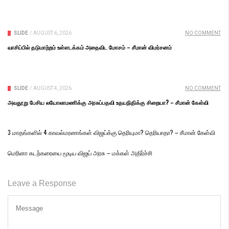
SLIDE
/
AUGUST 6, 2026
NO COMMENT
வாசிப்பில் தடுமாற்றம் உள்ளடக்கம் அதைவிட மோசம் – சீமான் விமர்சனம்
SLIDE
/
AUGUST 4, 2026
NO COMMENT
அவதூறு பேசிய லயோலாமணிக்கு அரசுப்பதவி உதயநிதிக்கு சிறையா? – சீமான் கேள்வி
3 மாதங்களில் 4 காவல்மரணங்கள் விஜய்க்கு தெரியுமா? தெரியாதா? – சீமான் கேள்வி
மெரினா கடற்கரையை மூடிய விஜய் அரசு – மக்கள் அதிர்ச்சி
Leave a Response