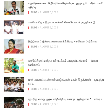
மதுவிற்பனையை அதிகரிக்க விஜய் அரசு புதுமுயற்சி – அன்புமணி
எதிர்ப்பு
SLIDE
/
AUGUST 6, 2026
வைகோ மீது மதிமுக சமஉக்கள் வெளிப்படைக் குற்றச்சாட்டு
SLIDE
/
AUGUST 6, 2026
நிதிநிலை அறிக்கை கவலையளிக்கிறது – சசிகலா அறிக்கை
SLIDE
/
AUGUST 6, 2026
வாசிப்பில் தடுமாற்றம் உள்ளடக்கம் அதைவிட மோசம் – சீமான்
விமர்சனம்
SLIDE
/
AUGUST 6, 2026
நான் மனைவியுடன்தான் வாழ்கிறேன் மகள் இருக்கிறார் – உதயநிதி
பேட்டி
SLIDE
/
AUGUST 5, 2026
உதயநிதி கைது முதல் விடுவிடுப்பு வரை நடந்ததென்ன? – விவரம்
SLIDE
/
AUGUST 5, 2026