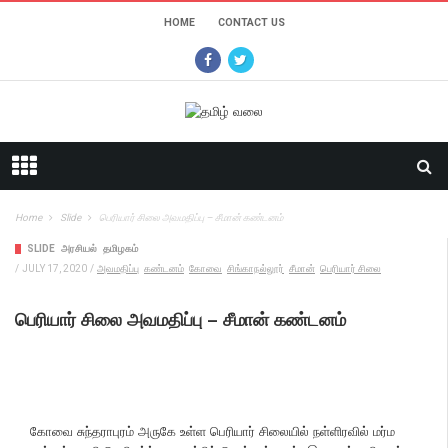
HOME
CONTACT US
Home
Slide
பெரியார் சிலை அவமதிப்பு – சீமான் கண்டனம்
SLIDE
அரசியல்
தமிழகம்
/
JULY 17, 2020
/
அவமதிப்பு
கண்டனம்
கோவை
சிங்காநல்லூர்
சீமான்
பெரியார் சிலை
பெரியார் சிலை அவமதிப்பு – சீமான் கண்டனம்
கோவை சுந்தராபுரம் அருகே உள்ள பெரியார் சிலையில் நள்ளிரவில் மர்ம