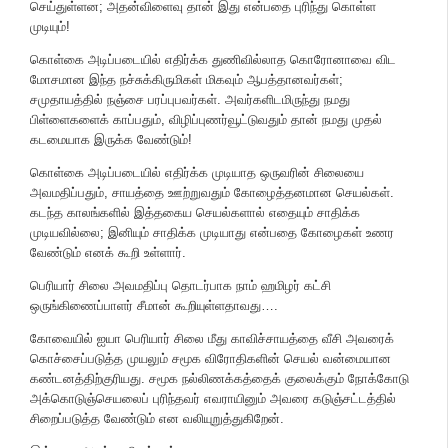
செய்துள்ளன; அதன்விளைவு தான் இது என்பதை புரிந்து கொள்ள
முடியும்!
கொள்கை அடிப்படையில் எதிர்க்க துணிவில்லாத கொரோனாவை விட
மோசமான இந்த நச்சுக்கிருமிகள் மிகவும் ஆபத்தானவர்கள்;
சமுதாயத்தில் நஞ்சை பரப்புபவர்கள். அவர்களிடமிருந்து நமது
பிள்ளைகளைக் காப்பதும், விழிப்புணர்வூட்டுவதும் தான் நமது முதல்
கடமையாக இருக்க வேண்டும்!
கொள்கை அடிப்படையில் எதிர்க்க முடியாத ஒருவரின் சிலையை
அவமதிப்பதும், சாயத்தை ஊற்றுவதும் கோழைத்தனமான செயல்கள்.
கடந்த காலங்களில் இத்தகைய செயல்களால் எதையும் சாதிக்க
முடியவில்லை; இனியும் சாதிக்க முடியாது என்பதை கோழைகள் உணர
வேண்டும் எனக் கூறி உள்ளார்.
பெரியார் சிலை அவமதிப்பு தொடர்பாக நாம் ஹமிழர் கட்சி
ஒருங்கிணைப்பாளர் சீமான் கூறியுள்ளதாவது….
கோவையில் ஐயா பெரியார் சிலை மீது காவிச்சாயத்தை வீசி அவரைக்
கொச்சைப்படுத்த முயலும் சமூக விரோதிகளின் செயல் வன்மையான
கண்டனத்திற்குரியது. சமூக நல்லிணக்கத்தைக் குலைக்கும் நோக்கோடு
அக்கொடுஞ்செயலைப் புரிந்தவர் எவராயினும் அவரை கடுஞ்சட்டத்தில்
சிறைப்படுத்த வேண்டும் என வலியுறுத்துகிறேன்.