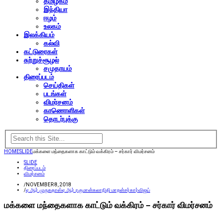
தமிழகம்
இந்தியா
ஈழம்
உலகம்
இலக்கியம்
கல்வி
கட்டுரைகள்
சுற்றுச்சூழல்
சமுதாயம்
திரைப்படம்
செய்திகள்
படங்கள்
விமர்சனம்
காணொளிகள்
தொடர்புக்கு
HOME
SLIDE
மக்களை மந்தைகளாக காட்டும் வக்கிரம் – சர்கார் விமர்சனம்
SLIDE
திரைப்படம்
விமர்சனம்
/
NOVEMBER 8, 2018
/
ஏ.ஆர்.முருகதாஸ்
ஏ.ஆர்.ரகுமான்
கலாநிதி மாறன்
சர்கார்
விஜய்
மக்களை மந்தைகளாக காட்டும் வக்கிரம் – சர்கார் விமர்சனம்