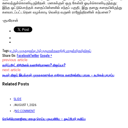
சுவைத்துக்கொண்டிருந்தேன். மனசுக்குள் ஒரு கேள்வி ஓடிக்கொண்டிருந்தது:
இந்த ஒட்டுமொத்தக் கதைப்பின்னலில் எந்தப் பகுதி, இது தனது கதையிலிருந்து
களவாடப்பட்டதென வழக்காடி வென்ற வருண் ராஜேந்திரனின் கற்பனை?
-குமரேசன்
Tags:
ஏ.ஆர்.முருகதாஸ்
ஏ.ஆர்.ரகுமான்
கலாநிதி மாறன்
சர்கார்
விஜய்
Share On:
Facebook
Twitter
Google +
previous article
கார்ப்பரேட் கிரிமினல் கலாநிதிமாறனா? விஜய்யா?
next article
நடிகர் விஜய் இயக்குநர் முருகதாஸுக்கு எதிராக களமிறங்கிய பாமக – கூடுதல் பரபரப்பு
Related Posts
SLIDE
/
AUGUST 1, 2026
/
NO COMMENT
செந்தில்பாலாஜியை கைது செய்ய முடியலியே – துடிப்போர் தவிப்பு