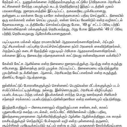
தேர்தல் சட்ட நுணுக்கங்களை அறிந்தவர்களுக்கு மட்டுமே (அநேகமாக அரசியல்
கட்சிகளைச் சேர்ந்த பலருக்கும் கூடத் தெரிந்திராத) இந்தப் படத்தின் மூலம்
பரவலாகிறது. ஜனநாயகத்தில் இப்படிப்பட்ட தகவலறிவு முக்கியமானது.
தன்னுடைய வாக்கை வேறு யாரோ கள்ளத்தனமாகப் பதிவு செய்துவிட்ட நிலையில்
ஒரு வாக்காளர் என்ன செய்ய முடியும், என்ன செய்ய வேண்டும் என்ற வழிகாட்டல்
தேவையானது. படத்திலேயே சொல்லப்படுவது போல, ‘49 ஓ’ சட்டப் பிரிவு பற்றிப்
பின்னாளில்தான் மக்களுக்குத் தெரியவந்தது, அது போல இந்நாளில் ’49 பி’ பிரிவு
பற்றித் தெரியவருவது ஆரோக்கியமானதுதான்.
படிப்படியாக மக்கள் சுந்தர ராமசாமியின் ஆதரவாளர்களாகிறார்கள், அப்புறம்
ஆட்சியாளர்கள் பரப்புகிற பொய்ச்செய்திகளை நம்பி அவரைக் கைவிடுகிறார்கள்,
அதற்கப்புறம் கடைசி நேரத்தில் மறுபடியும் அமோக ஆதரவாளர்களாகிறார்கள்.
மக்களை இப்படி நிலையற்ற மந்தைகளாகக் காட்டுவது என்னவிதமான வக்கிரம்?
கேள்வி கேட்க ஆளில்லை என்ற நிலைமை ஜனநாயத்துக்கு ஆபத்து என்ற கருத்து
சரியானது. இன்றைக்கு நாடு முழுக்க அப்படிப்பட்ட நிலைமையை ஏற்படுத்துகிற
முயற்சிகள் நடக்கின்றன. ஆனால், அரசியலற்ற வேட்பாளர்கள் என்ற கருத்துத்
திணிப்பு மேலும் ஆபத்தானது.
ஜல்லிக்கட்டுப் போராளிகளுக்கும் சென்னைப் பெருவெள்ள மீட்பர்களுக்கும் படம்
சமர்ப்பிக்கப்பட்டிருக்கிறது. நல்லது. இன்னொருபுறம், அரசியல் விழிப்புக்குப்
பயன்டக்கூடிய அந்த மக்கள் இயக்கங்கள் சார்ந்த பொது உணர்வுகள் சினிமாச்
சந்தைச் சரக்காகப் பயன்படுத்தப்படுகின்றனவோ என்ற எண்ணமும் ஏற்படுகிறது.
இருந்தபோதிலும் – மிகையானாலும் விறுவிறுப்பான சண்டைகள், காலப்
புதுமையோடு கலந்த பாடல்கள், கார்ப்பரேட் கிரிமினல்கள் பற்றிய பதிவு,
இளந்தலைமுறைகளை ஆக்கிரமித்திருக்கும் ஆங்கில ஆதிக்கத்தினூடாக காதல்
ரகசியத்துக்குச் செந்தமிழ்ப் பேச்சுதான் வழி என்ற புன்னகைத் தருணம்,
சூழ்ச்சிகள் முறியடிக்கப்படும் நுட்பம் என்று ஏ.ஆர். முருகதாஸ் கோர்த்திருப்பதை