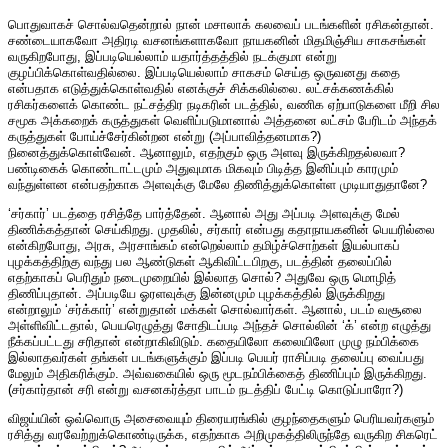
பொதுவாகச் சொல்வதென்றால் நான் மசாலாக் கலவைப் படங்களின் ரசிகன்தான்.
சண்டையாகவோ அதிரடி வசனங்களாகவோ நாயகனின் மிதமிஞ்சிய சாகசங்கள்
வருகிறபோது, இப்படியெல்லாம் யதார்த்தத்தில் நடக்குமா என்று
குழப்பிக்கொள்வதில்லை. இப்படியெல்லாம் சாகசம் செய்த ஒருவனது கதை
என்பதாக எடுத்துக்கொள்வதில் எனக்குச் சிக்கலில்லை. லட்சக்கணக்கில்
ரசிகர்களைக் கொண்ட நட்சத்திர நடிகரின் படத்தில், வணிக ஏற்பாடுகளை மீறி சில
சமூக அக்கறைக் கருத்துகள் வெளிப்படுமானால் அத்தனை லட்சம் பேரிடம் அந்தக்
கருத்துகள் போய்ச்சேர்கின்றன என்று (அப்பாவித்தனமாக?)
நினைத்துக்கொள்வேன். ஆனாலும், எதற்கும் ஒரு அளவு இருக்கிறதல்லவா?
பண்டிகைக் கொண்டாட்டமும் அதுவுமாக மிகவும் பிடித்த இனிப்பும் காரமும்
வந்துள்ளன என்பதற்காக அளவுக்கு மேலே திணித்துக்கொள்ள முடியாதுதானே?
‘சர்கார்’ படத்தை ரசித்தே பார்த்தேன். ஆனால் அது அப்படி அளவுக்கு மேல்
திணிக்கத்தான் செய்கிறது. முதலில், சர்கார் என்பது கதாநாயகனின் பெயரில்லை
என்கிறபோது, அரசு, அரசாங்கம் என்றெல்லாம் தமிழ்ச்சொற்கள் இயல்பாகப்
புழக்கத்திற்கு வந்து பல ஆண்டுகள் ஆகிவிட்டபிறகு, படத்தின் தலைப்பில்
எதற்காகப் பெரிதும் நடைமுறையில் இல்லாத சொல்? அதுவே ஒரு மொழித்
திணிப்புதான். அப்படியே ஓரளவுக்கு இன்னமும் புழக்கத்தில் இருக்கிறது
என்றாலும் ‘சர்க்கார்’ என்றுதான் மக்கள் சொல்வார்கள். ஆனால், படம் வசூலை
அள்ளிவிட்டதால், பெயரெழுத்து சோதிடப்படி அந்தச் சொல்லின் ‘க்’ என்ற எழுத்து
நீக்கப்பட்டது சரிதான் என்றாகிவிடும். கதையிலோ கலையிலோ முழு நம்பிக்கை
இல்லாதவர்கள் தங்கள் படங்களுக்கும் இப்படி பெயர் ராசிப்படி தலைப்பு வைப்பது
மேலும் அதிகரிக்கும். அவ்வகையில் ஒரு மூடநம்பிக்கைத் திணிப்பும் இருக்கிறது.
(சர்கார்தான் சரி என்று வசனகர்த்தா பாடம் நடத்திப் பேட்டி கொடுப்பாரோ?)
விஜய்யின் ஒவ்வொரு அசைவையும் திரையரங்கில் குழந்தைகளும் பெரியவர்களும்
ரசித்து வரவேற்றுக்கொண்டிருக்க, எதற்காக அறிமுகத்திலிருந்தே வருகிற சிகரெட்