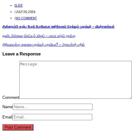
SLIDE
/
JULY 30, 2026
/
NO COMMENT
சின்னதம்பி குஷ்பு போல் போவோமா ஊர்கோலம் செல்லும் முதல்வர் – விமர்சனங்கள்
தண்டச்செலவு செய்யும் விஜய் – பாமஉ கடும் தாக்கு
திரிஷாவுக்கு துணைமுதல்வர் பதவியா? – அமைச்சர் பதில்
Leave a Response
Comment
Name
Email