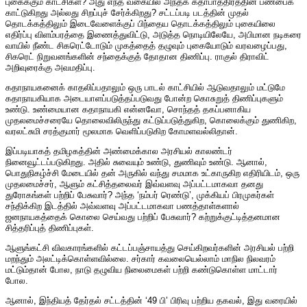
புகைக்கும் காட்சிகள்? அது எந்த வகையில் அந்தக் கதாபாத்திரத்தின் பண்பைக்
காட்டுகிறது அல்லது சிறப்புச் சேர்க்கிறது? சட்டப்படி படத்தின் முதல்
தொடக்கத்திலும் இடைவேளைக்குப் பிந்தைய தொடக்கத்திலும் புகையிலை
எதிர்ப்பு விளம்பரத்தை இணைத்துவிட்டு, அடுத்த நொடியிலேயே, அபிமான நடிகரை
வாயில் நீண்ட சிகரெட்டோடும் முகத்தைத் தழுவும் புகையோடும் வரவழைப்பது,
சிகரெட் நிறுவனங்களின் சந்தைக்குத் தோதான திணிப்பு. ராகுல் திராவிட்
அறிவுரைக்கு அவமதிப்பு.
கதாநாயகனைக் காதலிப்பதாலும் ஒரு பாடல் காட்சியில் ஆடுவதாலும் மட்டுமே
கதாநாயகியாக அடையாளப்படுத்தப்படுவது போன்ற கொசுறுத் திணிப்புகளும்
உண்டு. உண்மையான கதாநாயகி என்னவோ, சொந்தத் தகப்பனாகிய
முதலமைச்சரையே தொலைவிலிருந்து கட்டுப்படுத்துகிற, கொலைக்கும் துணிகிற,
வரலட்சுமி சரத்குமார் மூலமாக வெளிப்படுகிற கோமளவல்லிதான்.
இப்படியாகத் தமிழகத்தின் அண்மைக்கால அரசியல் காலண்டர்
நினைவூட்டப்படுகிறது. அதில் சுவையும் உண்டு, துணிவும் உண்டு. ஆனால்,
பொதுநிகழ்ச்சி மேடையில் தன் அருகில் வந்து சமமாக உட்காருகிற எதிரியிடம், ஒரு
முதலமைச்சர், ஆளும் கட்சித்தலைவர் இவ்வளவு அப்பட்டமாகவா தனது
துரோகங்கள் பற்றிப் பேசுவார்? அந்த ‘நம்பர் ரெண்டு’, முக்கியப் பிரமுகர்கள்
சந்திக்கிற இடத்தில் அவ்வளவு அப்பட்டமாகவா பணத்தாள்களால்
ஜனநாயகத்தைக் கொலை செய்வது பற்றிப் பேசுவார்? கற்றுக்குட்டித்தனமான
சித்தரிப்புத் திணிப்புகள்.
ஆளுங்கட்சி விவகாரங்களில் கட்டப்பஞ்சாயத்து செய்கிறவர்களின் அரசியல் பற்றி
மறந்தும் அலட்டிக்கொள்ளவில்லை. சர்கார் கவலையெல்லாம் மாநில நிலவரம்
மட்டும்தான் போல, நாடு தழுவிய நிலைமைகள் பற்றி கண்டுகொள்ள மாட்டார்
போல.
ஆனால், இந்தியத் தேர்தல் சட்டத்தின் ‘49 பி’ பிரிவு பற்றிய தகவல், இது வரையில்