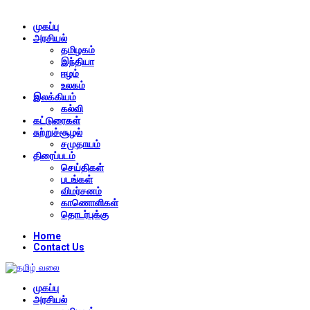
முகப்பு
அரசியல்
தமிழகம்
இந்தியா
ஈழம்
உலகம்
இலக்கியம்
கல்வி
கட்டுரைகள்
சுற்றுச்சூழல்
சமுதாயம்
திரைப்படம்
செய்திகள்
படங்கள்
விமர்சனம்
காணொளிகள்
தொடர்புக்கு
Home
Contact Us
முகப்பு
அரசியல்