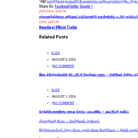
Tags:
உச்சநீதிமன்றம்
காவிரி மேலாண்மை வாரியம்
நக்வி
மத்திய அரசு
Share On:
Facebook
Twitter
Google +
previous article
சந்தானத்திற்காக வரிந்துகட்டிக்கொண்டு களமிறங்கிய டி.ஆர் குடும்பம்.
next article
Annadurai Official Trailer
Related Posts
SLIDE
/
AUGUST 6, 2026
/
NO COMMENT
இடைத்தேர்தல்களில் திட்டமிட்டு தோற்றது பாஜக – அகிலேஷ் அதிரடி குற்
SLIDE
/
AUGUST 1, 2026
/
NO COMMENT
செந்தில்பாலாஜியை கைது செய்ய முடியலியே – துடிப்போர் தவிப்பு
சர்வாதிகாரி மோடி – கெஜ்ரிவால் ஆவேசம்
இழிசெயலுக்குப் பிறகு மோடி பதவி விலக கோரிக்கை – தில்லி பரபரப்ப