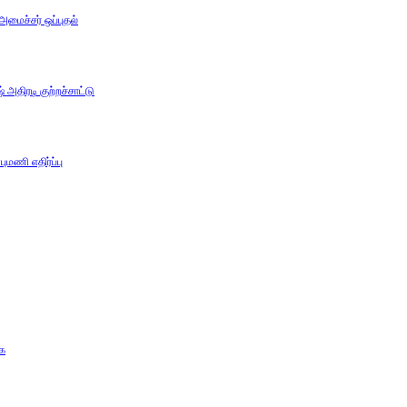
 அமைச்சர் ஒப்புதல்
அதிரடி குற்றச்சாட்டு
ுமணி எதிர்ப்பு
கை