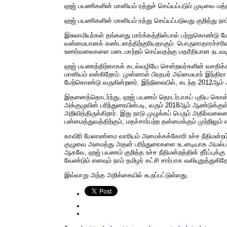
ஹஜ் பயணிகளின் மானியம் ரத்துச் செய்யப்படும் முடிவை மத்தி
ஹஜ் பயணிகளின் மானியம் ரத்து செய்யப்படுவது குறித்து நாம்
இசுலாமியர்கள் தங்களது மார்க்கத்தின்பால் பற்றுகொண்டு 
வன்மையானக் கண்டனத்திற்குரியதாகும். பொருளாதாரச்சரிவில
உணர்வலைகளை மடைமாற்றம் செய்வதற்கு மதரீதியான நடவடி
ஹஜ் பயணத்திற்காகக் கடல்வழியே சென்றவர்களின் வசதிக்க
மானியம் என்கிறோம். முன்னாள் பிரதமர் அம்மையார் இந்திர
மேற்கொண்டு வருகின்றனர். இந்நிலையில், கடந்த 2012ஆம் ஆண
இதனைத்தொடர்ந்து, ஹஜ் பயணம் தொடர்பாகப் புதிய கொள்
அக்குழுவின் பரிந்துரையின்படி, வரும் 2018ஆம் ஆண்டுக்க
அறிவித்திருக்கிறார். இது நாடு முழுக்கப் பெரும் அதிர்வல
பன்மைத்துவத்திற்கும், மதச்சார்பற்ற தன்மைக்கும் முற்றிலும்
காவிரி மேலாண்மை வாரியம் அமைக்கக்கோரி உச்ச நீதிமன்றம்
குழுவை அமைத்து அதன் பரிந்துரைகளை உடனடியாக அமல்படுத
ஆகவே, ஹஜ் பயணம் குறித்த உச்ச நீதிமன்றத்தின் தீர்ப்ப
வேண்டும் எனவும் நாம் தமிழர் கட்சி சார்பாக வலியுறுத்துகிற
இவ்வாறு அந்த அறிக்கையில் கூறப்பட்டுள்ளது.