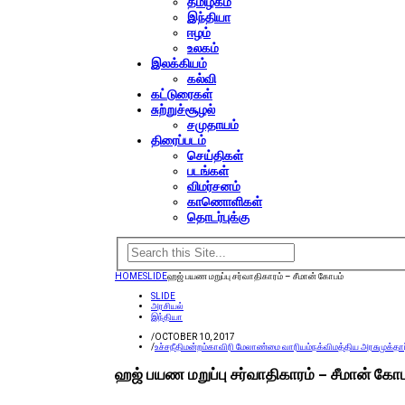
தமிழகம்
இந்தியா
ஈழம்
உலகம்
இலக்கியம்
கல்வி
கட்டுரைகள்
சுற்றுச்சூழல்
சமுதாயம்
திரைப்படம்
செய்திகள்
படங்கள்
விமர்சனம்
காணொளிகள்
தொடர்புக்கு
HOME
SLIDE
ஹஜ் பயண மறுப்பு சர்வாதிகாரம் – சீமான் கோபம்
SLIDE
அரசியல்
இந்தியா
/
OCTOBER 10, 2017
/
உச்சநீதிமன்றம்
காவிரி மேலாண்மை வாரியம்
நக்வி
மத்திய அரசு
முக்தா
ஹஜ் பயண மறுப்பு சர்வாதிகாரம் – சீமான் கோப