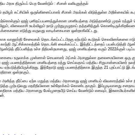
ய அரசு திரும்பப் பெற வேண்டும் : சீமான் வலியுறுத்தல்
 தமிழர் கட்சியின் ஒருங்கினைப்பாளர் சீமான் அவர்கள் விடுத்துள்ள அறிக்கையில் கூ
மேற்கொள்ளும் ஹஜ் புனிதப்பயணத்துக்கான மானியத்தை அடுத்தாண்டு முதல் ரத்துச் ச
ும், விலைவாசி உயர்விலும் நாடு முற்றுமுழுதாய் தத்தளித்துக் கொண்டிருக்கிறவே
க்கைகளை எடுத்து வருவது வாடிக்கையான ஒன்றாகிவிட்டது.
ாக வானூர்தி சேவைகள் தொடங்கப்பட்டபிறகு ஏற்படும் கூடுதல் செலவினங்களை ஈடு
ா காந்தி ஆட்சிக்காலத்தில் தொடங்கி வைக்கப்பட்ட இத்திட்டத்தைப் பயன்படுத்தி
்டுத் தீர்ப்பளித்த உச்ச நீதிமன்றமானது, ஹஜ் மானியத்தை வரும் 2022க்குள் படிப்ப
கையை உருவாக்க முன்னாள் செயலாளர் அப்சல் அமானுல்லா தலைமையிலான ஒரு குழ
ுள் ஹஜ் பயணத்திற்கான மானியத்தை ரத்து செய்வதாய் மத்திய சிறுபான்மையினர் நலத்
ையை ஏற்படுத்தியிருக்கிறது. இத்தோடு ஹஜ் பயணத்திற்காக இருந்த 21 புறப்பாட்டு இட
 எதிரான ஒன்றாகும்.
 அளித்த தீர்ப்பை ஏற்க மறுத்த மத்திய அரசானது ஹஜ் மானியம் விவகாரத்தில் உச்
்த முற்படுவது மதரீதியிலான உள்நோக்கம் கொண்டதாகும். இம்முடிவானது சனநாயக வ
ுக்கு எதிராக மத்திய அரசானது மேல்முறையீடு செய்ய வேண்டும் எனவும், இசுலாமிய
ேன்.