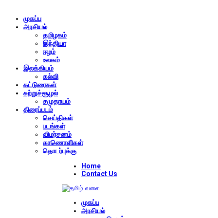
முகப்பு
அரசியல்
தமிழகம்
இந்தியா
ஈழம்
உலகம்
இலக்கியம்
கல்வி
கட்டுரைகள்
சுற்றுச்சூழல்
சமுதாயம்
திரைப்படம்
செய்திகள்
படங்கள்
விமர்சனம்
காணொளிகள்
தொடர்புக்கு
Home
Contact Us
முகப்பு
அரசியல்