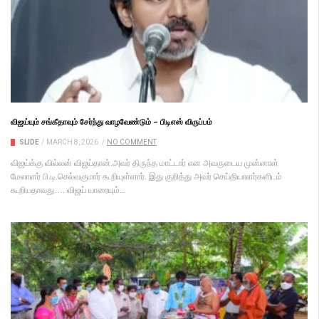
விஜய்யும் சங்கீதாவும் சேர்ந்து வாழவேண்டும் – பிடிஎஸ் விருப்பம்
SLIDE
/
MARCH 8, 2026
/
NO COMMENT
விஜய்க்கு வில்லன் விஜய்தான்.அவர் திருந்த மாட்டார் என அவருடைய முன்னாள்
மேலாளர் பி.டி.செல்வகுமார் கூறியுள்ளார். இது குறித்து அவர் செய்தியாளர்களிடம்
கூறியதாவது…. விஜய் யாரையும்...