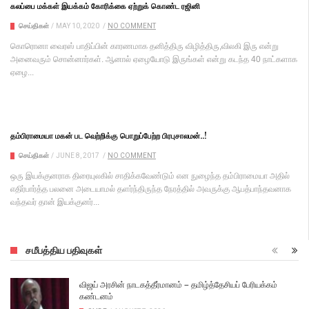
கலப்பை மக்கள் இயக்கம் கோரிக்கை ஏற்றுக் கொண்ட ரஜினி
செய்திகள்
/
MAY 10, 2020
/
NO COMMENT
கொரொனா வைரஸ் பாதிப்பின் காரணமாக தனித்திரு விழித்திரு,விலகி இரு என்று
அனைவரும் சொன்னார்கள். ஆனால் ஏழையோடு இருங்கள் என்று கடந்த 40 நாட்களாக
ஏழை...
தம்பிராமையா மகன் பட வெற்றிக்கு பொறுப்பேற்ற பிரபுசாலமன்..!
செய்திகள்
/
JUNE 8, 2017
/
NO COMMENT
ஒரு இயக்குனராக திரையுலகில் சாதிக்கவேண்டும் என நுழைந்த தம்பிராமையா அதில்
எதிர்பார்த்த பலனை அடையாமல் தளர்ந்திருந்த நேரத்தில் அவருக்கு ஆபத்பாந்தவனாக
வந்தவர் தான் இயக்குனர்...
சமீபத்திய பதிவுகள்
விஜய் அரசின் நாடகத்தீர்மானம் – தமிழ்த்தேசியப் பேரியக்கம்
கண்டனம்