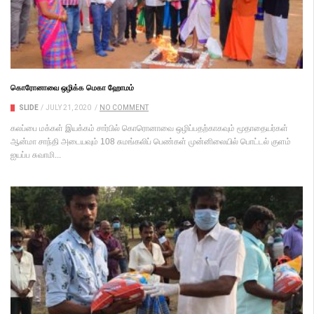
கொரோனாவை ஒழிக்க மெகா ஹோமம்
SLIDE
/
JULY 21, 2020
/
NO COMMENT
கலப்பை மக்கள் இயக்கம் சார்பில் கொரொனாவை ஒழிப்பதற்காகவும் மூதாதையர்கள்
ஆன்மா சாந்தி அடையவும் 108 சுமங்கலிப் பெண்கள் முன்னிலையில் பொட்டல் குளம்
ஐயப்ப சுவாமி...