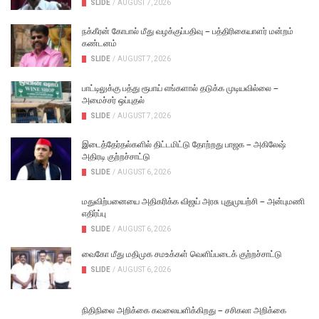
SLIDE
/
AUGUST 7, 2026
நக்கீரன் கோபால் மீது வழக்குப்பதிவு – பத்திரிகையாளர் மன்றம்
கண்டனம்
SLIDE
/
AUGUST 7, 2026
பாட்டிலுக்கு பத்து ரூபாய் எங்களால் தடுக்க முடியவில்லை –
அமைச்சர் ஒப்புதல்
SLIDE
/
AUGUST 7, 2026
இடைத்தேர்தல்களில் திட்டமிட்டு தோற்றது பாஜக – அகிலேஷ்
அதிரடி குற்றச்சாட்டு
SLIDE
/
AUGUST 6, 2026
மதுவிற்பனையை அதிகரிக்க விஜய் அரசு புதுமுயற்சி – அன்புமணி
எதிர்ப்பு
SLIDE
/
AUGUST 6, 2026
வைகோ மீது மதிமுக சமஉக்கள் வெளிப்படைக் குற்றச்சாட்டு
SLIDE
/
AUGUST 6, 2026
நிதிநிலை அறிக்கை கவலையளிக்கிறது – சசிகலா அறிக்கை