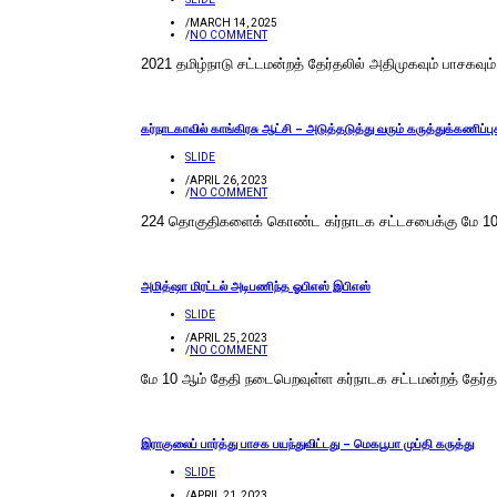
/
MARCH 14, 2025
/
NO COMMENT
2021 தமிழ்நாடு சட்டமன்றத் தேர்தலில் அதிமுகவும் பாசகவும
கர்நாடகாவில் காங்கிரசு ஆட்சி – அடுத்தடுத்து வரும் கருத்துக்கணிப்ப
SLIDE
/
APRIL 26, 2023
/
NO COMMENT
224 தொகுதிகளைக் கொண்ட கர்நாடக சட்டசபைக்கு மே 10 ஆம்
அமித்ஷா மிரட்டல் அடிபணிந்த ஓபிஎஸ் இபிஎஸ்
SLIDE
/
APRIL 25, 2023
/
NO COMMENT
மே 10 ஆம் தேதி நடைபெறவுள்ள கர்நாடக சட்டமன்றத் தேர்தல
இராகுலைப் பார்த்து பாசக பயந்துவிட்டது – மெகபூபா முப்தி கருத்து
SLIDE
/
APRIL 21, 2023