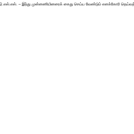
்த ஆர்.எஸ்.எஸ். – இந்து முன்னணியினரைக் கைது செய்ய வேண்டும் எனக்கோரி தெய்வத
கம் கண்டனம்
ன்றம் கண்டனம்
 அமைச்சர் ஒப்புதல்
அதிரடி குற்றச்சாட்டு
ுமணி எதிர்ப்பு