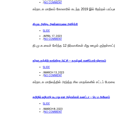
/
NO COMMENT
கர்நாடக மாநிலம் கோலாரில் கடந்த 2019 இல் தேர்தல் பரப்புரை
திமுக அதிரடி அண்ணாமலை அதிர்ச்சி
SLIDE
/
APRIL 17, 2023
/
NO COMMENT
தி.மு.க.வைச் சேர்ந்த 12 நிர்வாகிகள் மீது ஊழல் குற்றச்
கர்நாடகத்தில் காங்கிரசு ஆட்சி – கருத்துக் கணிப்பால் உற்சாகம்
SLIDE
/
MARCH 13, 2023
/
NO COMMENT
கர்நாடக மாநிலத்தில் அடுத்த சில மாதங்களில் சட்டப் பேரவ
தமிழில் வழிபாடு கூடாது என ஆர்எஸ்எஸ் கலாட்டா – பெ ம ஆவேசம்
SLIDE
/
MARCH 8, 2023
/
NO COMMENT