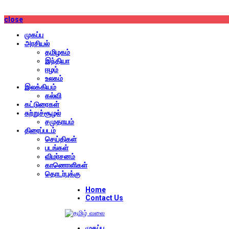
close
முகப்பு
அரசியல்
தமிழகம்
இந்தியா
ஈழம்
உலகம்
இலக்கியம்
கல்வி
கட்டுரைகள்
சுற்றுச்சூழல்
சமுதாயம்
திரைப்படம்
செய்திகள்
படங்கள்
விமர்சனம்
காணொளிகள்
தொடர்புக்கு
Home
Contact Us
முகப்பு