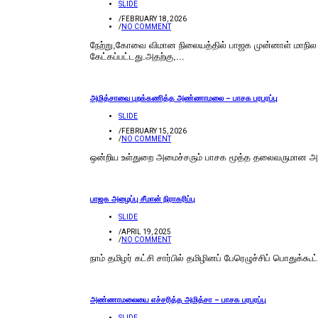
SLIDE
/
FEBRUARY 18, 2026
/
NO COMMENT
நேற்று,கோவை விமான நிலையத்தில் பாஜக முன்னாள் மாநில 
கேட்கப்பட்டது.அதற்கு,...
அமித்சாவை புறக்கணித்த அண்ணாமலை – பாசக பரபரப்பு
SLIDE
/
FEBRUARY 15, 2026
/
NO COMMENT
ஒன்றிய உள்துறை அமைச்சரும் பாசக மூத்த தலைவருமான அமித்ஷ
பாஜக அழைப்பு சீமான் நிராகரிப்பு
SLIDE
/
APRIL 19, 2025
/
NO COMMENT
நாம் தமிழர் கட்சி சார்பில் தமிழினப் பேரெழுச்சிப் பொத
அண்ணாமலையை எச்சரித்த அமித்சா – பாசக பரபரப்பு
SLIDE