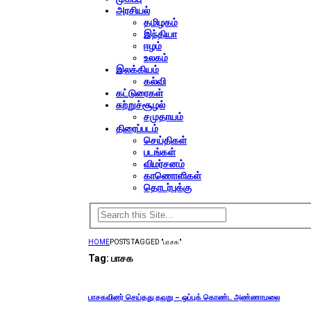
அரசியல்
தமிழகம்
இந்தியா
ஈழம்
உலகம்
இலக்கியம்
கல்வி
கட்டுரைகள்
சுற்றுச்சூழல்
சமுதாயம்
திரைப்படம்
செய்திகள்
படங்கள்
விமர்சனம்
காணொளிகள்
தொடர்புக்கு
HOME
POSTS TAGGED "பாசக"
Tag:
பாசக
பாசகவினர் செய்தது தவறு – ஒப்புக் கொண்ட அண்ணாமலை