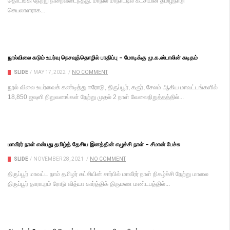
தொடங்கி நேற்று நிறைவடைந்தது. மாநில மாநாட்டில் கட்சியின் தமிழ்நாடு
செயலாளராக...
நூல்விலை கடும் உயர்வு நெசவுத்தொழில் பாதிப்பு – மோடிக்கு மு.க.ஸ்டாலின் கடிதம்
SLIDE
/
MAY 17, 2022
/
NO COMMENT
நூல் விலை உயர்வைக் கண்டித்து ஈரோடு, திருப்பூர், கரூர், சேலம் ஆகிய மாவட்டங்களில்
18,850 ஜவுளி நிறுவனங்கள் நேற்று முதல் 2 நாள் வேலைநிறுத்தத்தில்...
மாவீரர் நாள் என்பது தமிழ்த் தேசிய இனத்தின் எழுச்சி நாள் – சீமான் பேச்சு
SLIDE
/
NOVEMBER 28, 2021
/
NO COMMENT
திருப்பூர் மாவட்ட நாம் தமிழர் கட்சியின் சார்பில் மாவீரர் நாள் நிகழ்ச்சி நேற்று மாலை
திருப்பூர் தாராபுரம் ரோடு வித்யா கார்த்திக் திருமண மண்டபத்தில்...