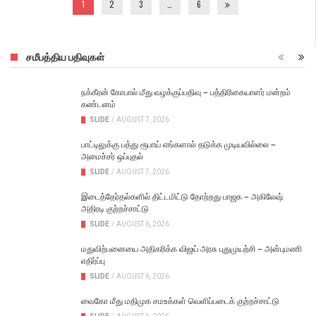
1
2
3
…
6
சமீபத்திய பதிவுகள்
நக்கீரன் கோபால் மீது வழக்குப்பதிவு – பத்திரிகையாளர் மன்றம்
கண்டனம்
SLIDE
/
AUGUST 7, 2026
பாட்டிலுக்கு பத்து ரூபாய் எங்களால் தடுக்க முடியவில்லை –
அமைச்சர் ஒப்புதல்
SLIDE
/
AUGUST 7, 2026
இடைத்தேர்தல்களில் திட்டமிட்டு தோற்றது பாஜக – அகிலேஷ்
அதிரடி குற்றச்சாட்டு
SLIDE
/
AUGUST 6, 2026
மதுவிற்பனையை அதிகரிக்க விஜய் அரசு புதுமுயற்சி – அன்புமணி
எதிர்ப்பு
SLIDE
/
AUGUST 6, 2026
வைகோ மீது மதிமுக சமஉக்கள் வெளிப்படைக் குற்றச்சாட்டு