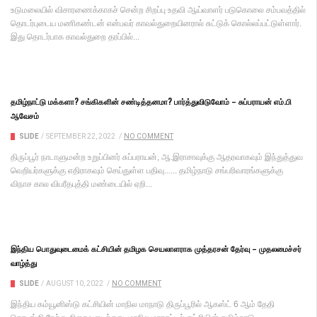
உடுமலையில் விசாரணைக்காகச் சென்ற சிறப்பு உதவி ஆய்வாளர் படுகொலை சம்பவத்தில்
தொடர்புடைய மணிகண்டன் என்பவர் காவல்துறையினரால் சுட்டுக் கொல்லப்பட்டுள்ளார்.
இது தொடர்பாக காவல்துறை தரப்பில்...
தமிழ்நாட்டு மக்களா? சங்கிகளின் சண்டித்தனமா? பார்த்துவிடுவோம் – சுப்பராயன் எம்.பி
ஆவேசம்
SLIDE
/
SEPTEMBER 22, 2022
/
NO COMMENT
திருப்பூர் நாடாளுமன்ற உறுப்பினர் சுப்பராயன், ஆ.இராசாவுக்கு ஆதரவாகவும் இந்துத்துவ
வெறியர்களுக்கு எதிராகவும் செய்துள்ள பதிவு...... தமிழ்நாடு சங்பரிவாரங்களுக்கு
விநாச கால விபரீதபுத்தி மண்டையில் ஏறி...
இந்திய பொதுவுடைமைக் கட்சியின் தமிழக செயலாளராக முத்தரசன் தேர்வு – முதலமைச்சர்
வாழ்த்து
SLIDE
/
AUGUST 10, 2022
/
NO COMMENT
இந்திய கம்யூனிஸ்டு கட்சியின் மாநில மாநாடு திருப்பூரில் ஆகஸ்ட் 6 ஆம் தேதி