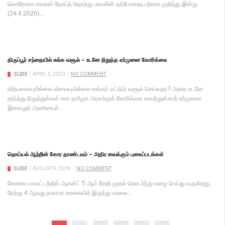
கொரோனா வைரஸ் நோய்த் தொற்று பரவலின் தற்போதைய நிலை குறித்து இன்று
(24.4.2020)...
திருப்பூர் சந்தையில் சுங்க வசூல் – உடனே நிறுத்த ஏர்முனை கோரிக்கை
SLIDE
/
APRIL 5, 2020
/
NO COMMENT
விற்பனையுமில்லை விலையுமில்லை சுங்கம் மட்டும் வசூல் செய்வதா? அதை உடனே
தடுத்து நிறுத்துங்கள் என தமிழக அரசுக்குக் கோரிக்கை வைத்துள்ளார் ஏர்முனை
இளைஞர் அணியைச்...
நொய்யல் ஆற்றின் கோர தாண்டவம் – அதிர வைக்கும் புகைப்படங்கள்
SLIDE
/
AUGUST 9, 2019
/
NO COMMENT
கோவை மாவட்டத்தில் ஆகஸ்ட் 5 ஆம் தேதி முதல் தொடர்ந்து மழை பெய்து வருகிறது.
நேற்று 4 ஆவது நாளாக காலையில் இருந்து மாலை...