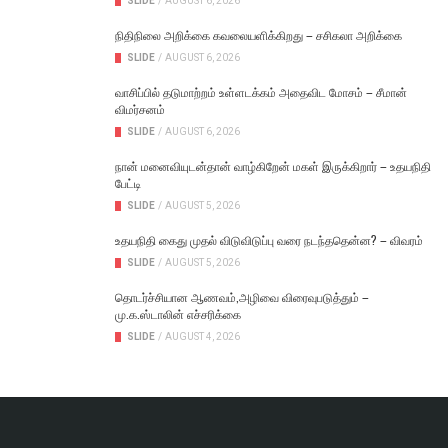
SLIDE
/
AUGUST 6, 2026
நிதிநிலை அறிக்கை கவலையளிக்கிறது – சசிகலா அறிக்கை
SLIDE
/
AUGUST 6, 2026
வாசிப்பில் தடுமாற்றம் உள்ளடக்கம் அதைவிட மோசம் – சீமான்
விமர்சனம்
SLIDE
/
AUGUST 6, 2026
நான் மனைவியுடன்தான் வாழ்கிறேன் மகள் இருக்கிறார் – உதயநிதி
பேட்டி
SLIDE
/
AUGUST 5, 2026
உதயநிதி கைது முதல் விடுவிடுப்பு வரை நடந்ததென்ன? – விவரம்
SLIDE
/
AUGUST 5, 2026
தொடர்ச்சியான ஆணவம்,அழிவை விரைவுபடுத்தும் –
மு.க.ஸ்டாலின் எச்சரிக்கை
SLIDE
/
AUGUST 4, 2026