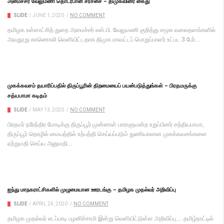
அமைச்சர் வேலுமணி தொடர்பான சர்ச்சை – திமுகவினர் கைது
SLIDE
/
JUNE 1, 2020
/
NO COMMENT
தமிழக உள்ளாட்சித் துறை அமைச்சர் எஸ்.பி. வேலுமணி குறித்து சமூக வலைதளங்களில்
அவதூறு காணொலி வெளியிட்டதாக திமுக மாவட்டப் பொறுப்பாளர் உட்பட 3 பேர்...
முகக்கவசம் தயாரிப்பதில் திருப்பூரின் திறமையைப் பயன்படுத்துங்கள் – பிரதமருக்கு
சத்யபாமா கடிதம்
SLIDE
/
MAY 13, 2020
/
NO COMMENT
பிரதமர் நரேந்திர மோடிக்கு திருப்பூர் முன்னாள் பாராளுமன்ற உறுப்பினர் சத்தியபாமா,
திருப்பூர் தொழில் மையத்தில் உற்பத்தி செய்யப்படும் துணியாலான முகக்கவசங்களை
ஏற்றுமதி செய்ய அனுமதி...
ஐந்து மாநகராட்சிகளில் முழுமையான ஊரடங்கு – தமிழக முதல்வர் அறிவிப்பு
SLIDE
/
APRIL 24, 2020
/
NO COMMENT
தமிழக முதல்வர் எடப்பாடி பழனிச்சாமி இன்று வெளியிட்டுள்ள அறிவிப்பு.... தமிழ்நாட்டில்