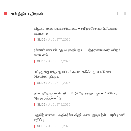
சமீபத்திய பதிவுகள்
விஜய் அரசின் நாடகத்தீர்மானம் – தமிழ்த்தேசியப் பேரியக்கம்
கண்டனம்
SLIDE
/
AUGUST 7, 2026
நக்கீரன் கோபால் மீது வழக்குப்பதிவு – பத்திரிகையாளர் மன்றம்
கண்டனம்
SLIDE
/
AUGUST 7, 2026
பாட்டிலுக்கு பத்து ரூபாய் எங்களால் தடுக்க முடியவில்லை –
அமைச்சர் ஒப்புதல்
SLIDE
/
AUGUST 7, 2026
இடைத்தேர்தல்களில் திட்டமிட்டு தோற்றது பாஜக – அகிலேஷ்
அதிரடி குற்றச்சாட்டு
SLIDE
/
AUGUST 6, 2026
மதுவிற்பனையை அதிகரிக்க விஜய் அரசு புதுமுயற்சி – அன்புமணி
எதிர்ப்பு
SLIDE
/
AUGUST 6, 2026