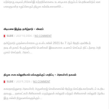
மற்றொரு வடிவம்,சிபிஎஸ்இ சுற்றறிக்கையை உடனடியாக திரும்பப் பெறவேண்டும் என
பாராளுமன்ற உறுப்பினரும்,திமுக கல்வியாளரணிச்...
விடியலை இழந்த தமிழ்நாடு – விவரம்
SLIDE
/
JULY 10, 2026
/
NO COMMENT
தமிழ்நாடு முதல்மைச்சராக மு.க.ஸ்டா​லின் 2021 மே 7 ஆம் தேதி பதவி​யேற்​
றவுடன்,நகரப் பேருந்​துகளில் பெண்​கள் இலவச​மாக பயணம் செய்​யும் திட்​டத்தை அறி​
முகம் செய்​தார். அரசுப்...
திமுக சமஉ கல்லூரியால் மக்களுக்குப் பாதிப்பு – அமைச்சர் தகவல்
SLIDE
/
JULY 9, 2026
/
NO COMMENT
சுகா​தா​ரத்​துறை அமைச்​சர் அருண்​ராஜ் சென்னையில் நேற்று செய்​தி​யாளர்​களிடம் கூறிய​
தாவது.... தனலட்​சுமி சீனி​வாசன் மருத்​து​வக் கல்​லூரி மற்​றும் சீனி​வாசன் கல்​லூரி ஆகிய
இரு கல்வி நிறு​வனங்​களுக்​கும்...