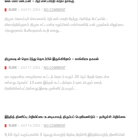
உலக மகா மடையன் – ஆர்.எஸ்.பாரதி கடும் தாக்கு
SLIDE
/
JULY 21, 2026
/
NO COMMENT
திமுக அமைப்புச் செயலாளர் ஆர்.எஸ்.பாரதி நேற்று அளித்த பேட்டியில்...
விளாத்திக்குளம் திமுக சட்டமன்ற உறுப்பினர் மார்க்கண்டேயன் முதல்வர் விஜய்யை
அவதூறாகப் பேசியதாகக் கூறி கைது...
திமுகவுடன் தொடர்ந்து தொடர்பில் இருக்கிறோம் – காங்கிரசு தகவல்
SLIDE
/
JULY 17, 2026
/
NO COMMENT
நாடாளுமன்ற மழைக்கால கூட்டத் தொடர் வரும் 20 ஆம் தேதி தொடங்க
உள்ளது.ஆகஸ்ட் 13 வரை இந்தக் கூட்டத்தொடர் நடைபெறும் எனத்
தெரிவிக்கப்பட்டுள்ளது.இதை முன்னிட்டு,வரும்...
இந்தித் திணிப்பு அறிவிப்பை உடனடியாகத் திரும்பப் பெறவேண்டும் – தமிழச்சி அறிக்கை
SLIDE
/
JULY 16, 2026
/
NO COMMENT
9,10-ஆம் வகுப்புகளில் 3 ஆவது மொழித் தேர்வு தேர்ச்சி,இந்திமொழித் திணிப்பின்