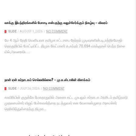
வாக்கு இயந்திரங்களில் மோசடி என்பதற்கு வலுச்சேர்க்கும் நிகழ்வு – விவரம்
SLIDE
/
AUGUST 1, 2026
/
NO COMMENT
மே 4 ஆம் தேதி வெளி​யான தமிழக சட்​டசபை தேர்​தல் முடிவு​களின்​படி,உத்திரமேரூர்
தொகு​தி​யில் போட்​டி​யிட்ட திமுக வேட்​பாளர் க.சுந்​தர் 70,694 வாக்​கு​கள் பெற்ற நிலை​
யில்,அவரைவிட...
நான் ஏன் கர்நாடகம் செல்லவில்லை? – மு.க.ஸ்டாலின் விளக்கம்
SLIDE
/
JULY 26, 2026
/
NO COMMENT
காவிரியின் குறுக்கே மேகதாதுவில் அணை கட்ட முயலும் கர்நாடக அரசிடம் தமிழ்நாடு
முதலமைச்சர் விஜய் பேச்சுவார்த்தை நடத்துவார் என வேளாண்துறை அமைச்சர்
தெரிவித்துள்ளதற்கு திமுக...