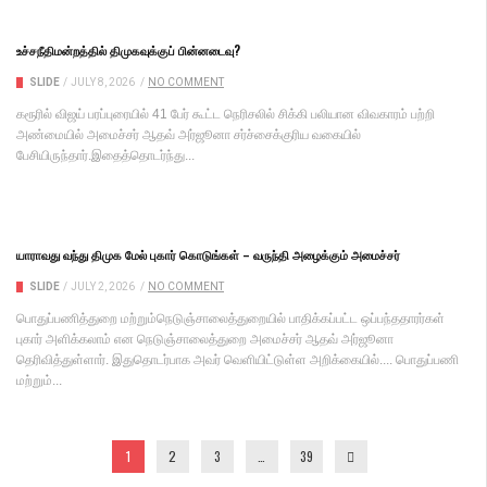
உச்சநீதிமன்றத்தில் திமுகவுக்குப் பின்னடைவு?
SLIDE
/
JULY 8, 2026
/
NO COMMENT
கரூரில் விஜய் பரப்புரையில் 41 பேர் கூட்ட நெரிசலில் சிக்கி பலியான விவகாரம் பற்றி
அண்மையில் அமைச்சர் ஆதவ் அர்ஜூனா சர்ச்சைக்குரிய வகையில்
பேசியிருந்தார்.இதைத்தொடர்ந்து...
யாராவது வந்து திமுக மேல் புகார் கொடுங்கள் – வருந்தி அழைக்கும் அமைச்சர்
SLIDE
/
JULY 2, 2026
/
NO COMMENT
பொதுப்பணித்துறை மற்றும்நெடுஞ்சாலைத்துறையில் பாதிக்கப்பட்ட ஒப்பந்ததாரர்கள்
புகார் அளிக்கலாம் என நெடுஞ்சாலைத்துறை அமைச்சர் ஆதவ் அர்ஜூனா
தெரிவித்துள்ளார். இதுதொடர்பாக அவர் வெளியிட்டுள்ள அறிக்கையில்.... பொதுப்பணி
மற்றும்...
1
2
3
…
39