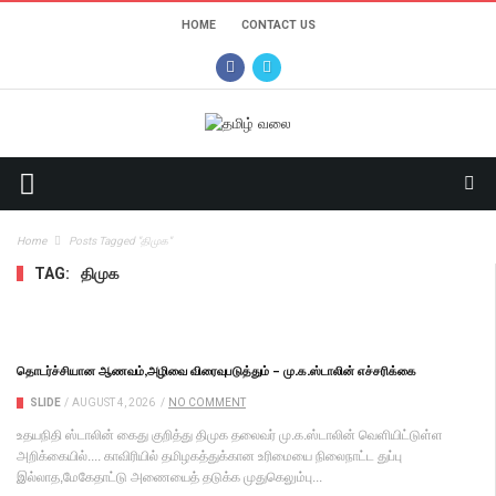
HOME
CONTACT US
Home
Posts Tagged "திமுக"
TAG:
திமுக
தொடர்ச்சியான ஆணவம்,அழிவை விரைவுபடுத்தும் – மு.க.ஸ்டாலின் எச்சரிக்கை
SLIDE
/
AUGUST 4, 2026
/
NO COMMENT
உதயநிதி ஸ்டாலின் கைது குறித்து திமுக தலைவர் மு.க.ஸ்டாலின் வெளியிட்டுள்ள
அறிக்கையில்.... காவிரியில் தமிழகத்துக்கான உரிமையை நிலைநாட்ட துப்பு
இல்லாத,மேகேதாட்டு அணையைத் தடுக்க முதுகெலும்பு...