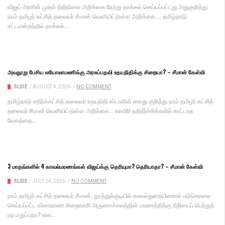
விஜய் அரசின் முதல் நிதிநிலை அறிக்கை நேற்று தாக்கல் செய்யப்பட்டது.அதுகுறித்து
நாம் தமிழர் கட்சித் தலைவர் சீமான் வெளியிட்டுள்ள அறிக்கை.... தமிழ்நாடு
சட்டமன்றத்தில் தாக்கல்...
அவதூறு பேசிய லயோலாமணிக்கு அரசுப்பதவி உதயநிதிக்கு சிறையா? – சீமான் கேள்வி
SLIDE
/
AUGUST 4, 2026
/
NO COMMENT
தமிழ்நாடு எதிர்க்கட்சித் தலைவர் உதயநிதி ஸ்டாலின் கைது குறித்து நாம் தமிழர் கட்சித்
தலைவர் சீமான் வெளியிட்டுள்ள அறிக்கை... காவிரி நதிநீர்ச்சிக்கலில் காட்டாத
வேகத்தை...
3 மாதங்களில் 4 காவல்மரணங்கள் விஜய்க்கு தெரியுமா? தெரியாதா? – சீமான் கேள்வி
SLIDE
/
JULY 24, 2026
/
NO COMMENT
நாம் தமிழர் கட்சித் தலைவர் சீமான், தூத்துக்குடியில் காவல்துறையினரால் படுகொலை
செய்யப்பட்ட விசாரணை சிறைவாசி அருணாச்சலத்தின் மரணத்திற்கு நீதியைப் பெற்றுத்
தர மறுப்பதா? என...