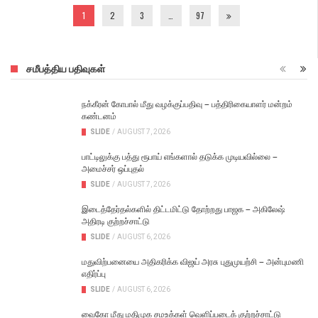
1
2
3
…
97
சமீபத்திய பதிவுகள்
நக்கீரன் கோபால் மீது வழக்குப்பதிவு – பத்திரிகையாளர் மன்றம்
கண்டனம்
SLIDE
/
AUGUST 7, 2026
பாட்டிலுக்கு பத்து ரூபாய் எங்களால் தடுக்க முடியவில்லை –
அமைச்சர் ஒப்புதல்
SLIDE
/
AUGUST 7, 2026
இடைத்தேர்தல்களில் திட்டமிட்டு தோற்றது பாஜக – அகிலேஷ்
அதிரடி குற்றச்சாட்டு
SLIDE
/
AUGUST 6, 2026
மதுவிற்பனையை அதிகரிக்க விஜய் அரசு புதுமுயற்சி – அன்புமணி
எதிர்ப்பு
SLIDE
/
AUGUST 6, 2026
வைகோ மீது மதிமுக சமஉக்கள் வெளிப்படைக் குற்றச்சாட்டு