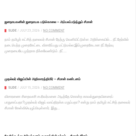
ஜனநாயகனின் ஜனநாயக படுகொலை – அம்பலப்படுத்தும் சீமான்
SLIDE
/
JULY 23, 2026
/
NO COMMENT
நாம் தமிழர் கட்சித் தலைவர் சீமான் நேற்ரு வெளியிட்டுள்ள அறிக்கையில்... நீட்தேர்வில்
நடைபெற்ற முறைகேட்டை விசாரிப்பது மட்டுமல்ல;இம்முறைகேடான நீட்தேர்வு
முறையையே முற்றாக நீக்கவேண்டும். நீட்...
முதல்வர் விஜய்யின் அதிகாரத்திமிர் – சீமான் கண்டனம்
SLIDE
/
JULY 15, 2026
/
NO COMMENT
விசாரணை சிறைவாசி சபரிவர்மனை அடித்தே கொன்ற காவல்துறையினரைப்
பாதுகாப்பதா?முதல்வர் விஜய் வாய்திறக்க மறுப்பதா? என்று நாம் தமிழர் கட்சித் தலைவர்
சீமான் கேள்வியெழுப்பியுள்ளார். இது...
கேலிக்கூத்து அற்பத்தனம் குரூரத்தின் உச்சம் – சீமான் சீற்றம்