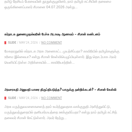
தமிழ் தேசியப் பேரவையின் தூதுக்குழுவினர், நாம் தமிழர் கட்சியின் தலைமை
ஒருங்கிணைப்பாளர் சீமானை 04.07.2026 அன்று...
கர்நாடக துணைமுதல்வரின் பேச்சு அடாவடி ஆணவம் – சீமான் கண்டனம்
SLIDE
/
MAY 24, 2026
/
NO COMMENT
மேகதாதுவில் கர்நாடக அரசு அணைகட்ட முயற்சிப்பதா? காவிரியில் தமிழர்களுக்கு
உரிமை இல்லையா? என்று சீமான் கேள்வியெழுப்பியுள்ளார். இது தொடர்பாக அவர்
வெளியிட்டுள்ள அறிக்கையில்.... காவிரியாற்றின்...
அவசரகதி அனுமதி யாரை திருப்திபடுத்த? யாருக்கு நன்றிக்கடன்? – சீமான் கேள்வி
SLIDE
/
MAY 24, 2026
/
NO COMMENT
அரசு மருத்துவமனைகளைத் தரம் உயர்த்துவதாக வாக்குறுதி அளித்துவிட்டு,
மருத்துவத்துறையில் தனியார்மயத்தை ஊக்குவிப்பதா? என்று நாம் தமிழர் கட்சித்
தலைவர் சீமான் கேட்டுள்ளார். அவர் நேற்று...