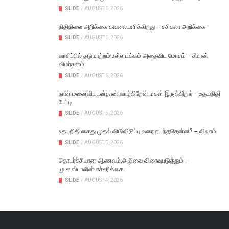
SLIDE
/
AUGUST 6, 2026
நிதிநிலை அறிக்கை கவலையளிக்கிறது – சசிகலா அறிக்கை
SLIDE
/
AUGUST 6, 2026
வாசிப்பில் தடுமாற்றம் உள்ளடக்கம் அதைவிட மோசம் – சீமான்
விமர்சனம்
SLIDE
/
AUGUST 6, 2026
நான் மனைவியுடன்தான் வாழ்கிறேன் மகள் இருக்கிறார் – உதயநிதி
பேட்டி
SLIDE
/
AUGUST 5, 2026
உதயநிதி கைது முதல் விடுவிடுப்பு வரை நடந்ததென்ன? – விவரம்
SLIDE
/
AUGUST 5, 2026
தொடர்ச்சியான ஆணவம்,அழிவை விரைவுபடுத்தும் –
மு.க.ஸ்டாலின் எச்சரிக்கை
SLIDE
/
AUGUST 4, 2026