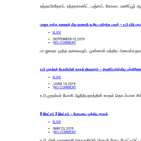
உத்தரபிரதேசம், உத்தரகாண்ட், பஞ்சாப், கோவா, மணிப்பூர்
பாஜக மூத்த தலைவர் மீது மாணவி கூறிய பகிரங்க புகார் – உ.பி யில் பரபர
SLIDE
/
SEPTEMBER 10, 2019
/
NO COMMENT
பா.ஜனதா மூத்த தலைவரும், முன்னாள் மத்திய அமைச்சருமான ச
உ.பி முதல்வர் யோகியின் காதல் விவகாரம் – வெளிப்படுத்திய பத்திரி
SLIDE
/
JUNE 10, 2019
/
NO COMMENT
உ.பி.முதல்வர் யோகி ஆதித்யநாத்தின் காதல் தொடர்பான சிக்
8 இலட்சம் 3 இலட்சம் – மோடியை முந்திய ராகுல்
SLIDE
/
MAY 23, 2019
/
NO COMMENT
உ.பி.,யின் வாரணாசி தொகுதியில் பிரதமர் மோடி போட்டியிட்டா