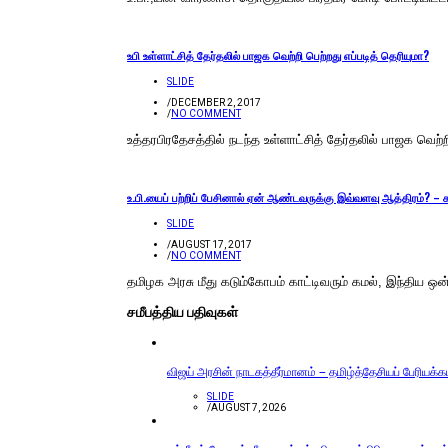
உபி உள்ளாட்சித் தேர்தலில் பாஜக வெற்றி பெற்றது எப்படித் தெரியுமா?
SLIDE
/
DECEMBER 2, 2017
/
NO COMMENT
உத்தரபிரதேசத்தில் நடந்த உள்ளாட்சித் தேர்தலில் பாஜக வெற்
உ.பி.யைப் பற்றிப் பேசினால் ஏன் ஆண்டவருக்கு இவ்வளவு ஆத்திரம்? 
SLIDE
/
AUGUST 17, 2017
/
NO COMMENT
தமிழக அரசு மீது கடும்கோபம் காட்டிவரும் கமல், இந்திய ஒன
சமீபத்திய பதிவுகள்
விஜய் அரசின் நாடகத்தீர்மானம் – தமிழ்த்தேசியப் பேரியக்
SLIDE
/
AUGUST 7, 2026