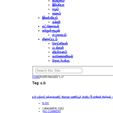
தமிழகம்
இந்தியா
ஈழம்
உலகம்
இலக்கியம்
கல்வி
கட்டுரைகள்
சுற்றுச்சூழல்
சமுதாயம்
திரைப்படம்
செய்திகள்
படங்கள்
விமர்சனம்
காணொளிகள்
தொடர்புக்கு
HOME
POSTS TAGGED "உ.பி"
Tag:
உ.பி
உ.பி பஞ்சாப் உத்தரகாண்ட் கோவா மணிப்பூர் ஆகிய 5 மாநிலத் தேர்தல் – 
SLIDE
/
JANUARY 8, 2022
/
NO COMMENT