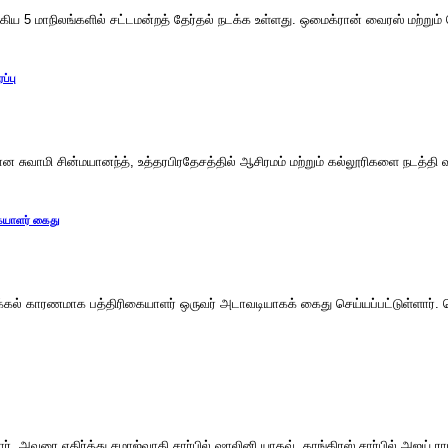
 ஆகிய 5 மாநிலங்களில் சட்டமன்றத் தேர்தல் நடக்க உள்ளது. ஒமைக்ரான் வைரஸ் மற்ற
ப்பு
ுவாமி சின்மயானந்த், உத்தரபிரதேசத்தில் ஆசிரமம் மற்றும் கல்லூரிகளை நடத்தி வருக
கையாளர் கைது
கல் காரணமாக பத்திரிகையாளர் ஒருவர் அடாவடியாகக் கைது செய்யப்பட்டுள்ளார். டெல
ர். அவரை எதிர்த்து சமாஜ்வாதி சார்பில் ஷாலினி யாதவ், காங்கிரஸ் சார்பில் அஜய் ரா