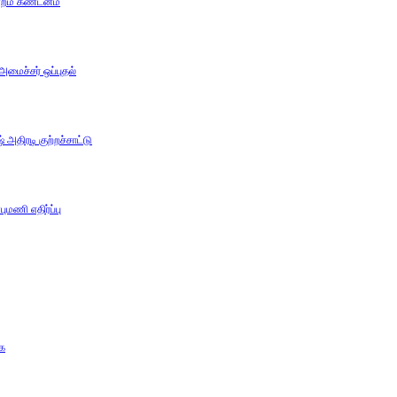
ன்றம் கண்டனம்
 அமைச்சர் ஒப்புதல்
அதிரடி குற்றச்சாட்டு
ுமணி எதிர்ப்பு
கை