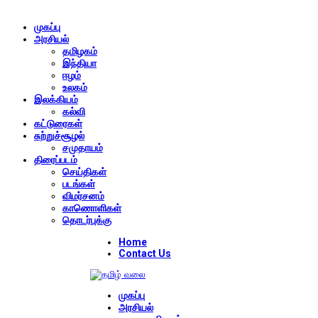
முகப்பு
அரசியல்
தமிழகம்
இந்தியா
ஈழம்
உலகம்
இலக்கியம்
கல்வி
கட்டுரைகள்
சுற்றுச்சூழல்
சமுதாயம்
திரைப்படம்
செய்திகள்
படங்கள்
விமர்சனம்
காணொளிகள்
தொடர்புக்கு
Home
Contact Us
முகப்பு
அரசியல்