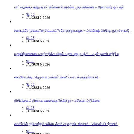
பாட்டிலுக்கு பத்து ரூபாய் எங்களால் தடுக்க முடியவில்லை – அமைச்சர் ஒப்புதல்
SLIDE
/
AUGUST 7, 2026
இடைத்தேர்தல்களில் திட்டமிட்டு தோற்றது பாஜக – அகிலேஷ் அதிரடி குற்றச்சாட்டு
SLIDE
/
AUGUST 6, 2026
மதுவிற்பனையை அதிகரிக்க விஜய் அரசு புதுமுயற்சி – அன்புமணி எதிர்ப்பு
SLIDE
/
AUGUST 6, 2026
வைகோ மீது மதிமுக சமஉக்கள் வெளிப்படைக் குற்றச்சாட்டு
SLIDE
/
AUGUST 6, 2026
நிதிநிலை அறிக்கை கவலையளிக்கிறது – சசிகலா அறிக்கை
SLIDE
/
AUGUST 6, 2026
வாசிப்பில் தடுமாற்றம் உள்ளடக்கம் அதைவிட மோசம் – சீமான் விமர்சனம்
SLIDE