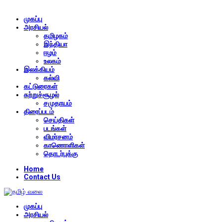
முகப்பு
அரசியல்
தமிழகம்
இந்தியா
ஈழம்
உலகம்
இலக்கியம்
கல்வி
கட்டுரைகள்
சுற்றுச்சூழல்
சமுதாயம்
திரைப்படம்
செய்திகள்
படங்கள்
விமர்சனம்
காணொளிகள்
தொடர்புக்கு
Home
Contact Us
முகப்பு
அரசியல்