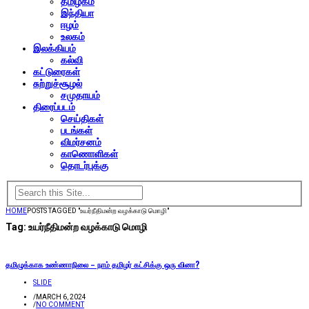
தமிழகம்
இந்தியா
ஈழம்
உலகம்
இலக்கியம்
கல்வி
கட்டுரைகள்
சுற்றுச்சூழல்
சமுதாயம்
திரைப்படம்
செய்திகள்
படங்கள்
விமர்சனம்
காணொளிகள்
தொடர்புக்கு
HOME
POSTS TAGGED "உயர்நீதிமன்ற வழக்காடு மொழி"
Tag:
உயர்நீதிமன்ற வழக்காடு மொழி
தமிழுக்காக உண்ணாநிலை – நாம் தமிழர் கட்சிக்கு ஒரு வினா?
SLIDE
/
MARCH 6, 2024
/
NO COMMENT