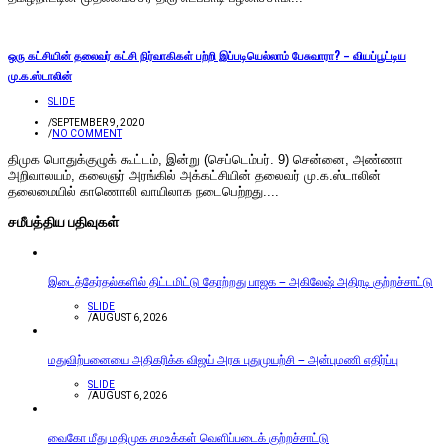
ஒரு கட்சியின் தலைவர் கட்சி நிர்வாகிகள் பற்றி இப்படியெல்லாம் பேசுவாரா? – வியப்பூட்டிய
மு.க.ஸ்டாலின்
SLIDE
/
SEPTEMBER 9, 2020
/
NO COMMENT
திமுக பொதுக்குழுக் கூட்டம், இன்று (செப்டெம்பர். 9) சென்னை, அண்ணா
அறிவாலயம், கலைஞர் அரங்கில் அக்கட்சியின் தலைவர் மு.க.ஸ்டாலின்
தலைமையில் காணொலி வாயிலாக நடைபெற்றது....
சமீபத்திய பதிவுகள்
இடைத்தேர்தல்களில் திட்டமிட்டு தோற்றது பாஜக – அகிலேஷ் அதிரடி குற்றச்சாட்டு
SLIDE
/
AUGUST 6, 2026
மதுவிற்பனையை அதிகரிக்க விஜய் அரசு புதுமுயற்சி – அன்புமணி எதிர்ப்பு
SLIDE
/
AUGUST 6, 2026
வைகோ மீது மதிமுக சமஉக்கள் வெளிப்படைக் குற்றச்சாட்டு