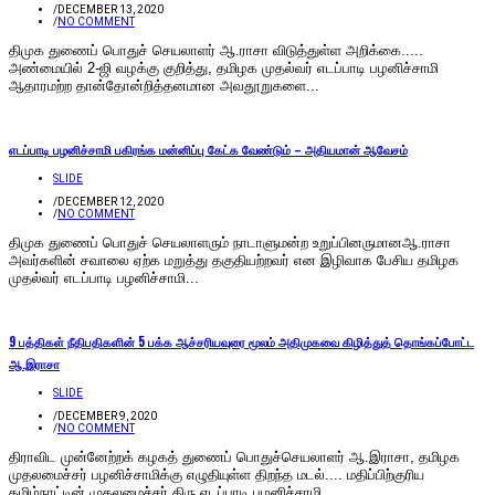
/
DECEMBER 13, 2020
/
NO COMMENT
திமுக துணைப் பொதுச் செயலாளர் ஆ.ராசா விடுத்துள்ள அறிக்கை.....
அண்மையில் 2-ஜி வழக்கு குறித்து, தமிழக முதல்வர் எடப்பாடி பழனிச்சாமி
ஆதாரமற்ற தான்தோன்றித்தனமான அவதூறுகளை...
எடப்பாடி பழனிச்சாமி பகிரங்க மன்னிப்பு கேட்க வேண்டும் – அதியமான் ஆவேசம்
SLIDE
/
DECEMBER 12, 2020
/
NO COMMENT
திமுக துணைப் பொதுச் செயலாளரும் நாடாளுமன்ற உறுப்பினருமானஆ.ராசா
அவர்களின் சவாலை ஏற்க மறுத்து தகுதியற்றவர் என இழிவாக பேசிய தமிழக
முதல்வர் எடப்பாடி பழனிச்சாமி...
9 பத்திகள் நீதிபதிகளின் 5 பக்க ஆச்சரியவுரை மூலம் அதிமுகவை கிழித்துத் தொங்கப்போட்ட
ஆ.இராசா
SLIDE
/
DECEMBER 9, 2020
/
NO COMMENT
திராவிட முன்னேற்றக் கழகத் துணைப் பொதுச்செயலாளர் ஆ.இராசா, தமிழக
முதலமைச்சர் பழனிச்சாமிக்கு எழுதியுள்ள திறந்த மடல்.... மதிப்பிற்குரிய
தமிழ்நாட்டின் முதலமைச்சர் திரு எடப்பாடி பழனிச்சாமி...