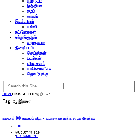
தமிழகம்
இந்தியா
ஈழம்
உலகம்
இலக்கியம்
கல்வி
கட்டுரைகள்
சுற்றுச்சூழல்
சமுதாயம்
திரைப்படம்
செய்திகள்
படங்கள்
விமர்சனம்
காணொளிகள்
தொடர்புக்கு
HOME
POSTS TAGGED "ஆ.இராசா"
Tag:
ஆ.இராசா
கலைஞர் 100 நாணயம் விழா – விமர்சனங்களுக்கு திமுக விளக்கம்
SLIDE
/
AUGUST 19, 2024
/
NO COMMENT