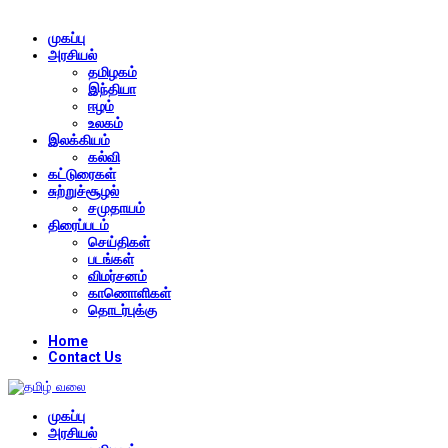
முகப்பு
அரசியல்
தமிழகம்
இந்தியா
ஈழம்
உலகம்
இலக்கியம்
கல்வி
கட்டுரைகள்
சுற்றுச்சூழல்
சமுதாயம்
திரைப்படம்
செய்திகள்
படங்கள்
விமர்சனம்
காணொளிகள்
தொடர்புக்கு
Home
Contact Us
முகப்பு
அரசியல்