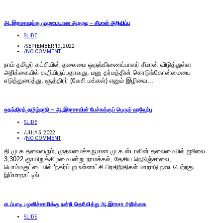
ஆ.இராசாவுக்கு முழுமையான ஆதரவு – சீமான் அறிவிப்பு
SLIDE
/
SEPTEMBER 19, 2022
/
NO COMMENT
நாம் தமிழர் கட்சியின் தலைமை ஒருங்கிணைப்பாளர் சீமான் விடுத்துள்ள
அறிக்கையில் கூறியிருப்பதாவது, மனு தர்மத்தின் கொடுங்கோன்மையை
எடுத்துரைத்து, சூத்திரர் (வேசி மக்கள்) எனும் இழிவை...
சுதந்திரத் தமிழ்நாடு – ஆ.இராசாவின் பேச்சுக்குப் பெரும் வரவேற்பு
SLIDE
/
JULY 5, 2022
/
NO COMMENT
தி.மு.க தலைவரும், முதலமைச்சருமான மு.க.ஸ்டாலின் தலைமையில் ஜூலை
3,3022 ஞாயிறுக்கிழமையன்று நாமக்கல், தேசிய நெடுஞ்சாலை,
பொம்மகுட்டையில் ‘நகர்ப்புற உள்ளாட்சி பிரதிநிதிகள் மாநாடு நடைபெற்றது.
இம்மாநாட்டில்...
எடப்பாடி பழனிச்சாமிக்கு நன்றி தெரிவித்து ஆ.இராசா அறிக்கை
SLIDE