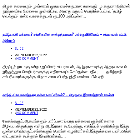
திமுக தலைவரும் முன்னாள் முதலமைச்சருமான கலைஞர் மு.கருணாநிதியின்
நூற்றாண்டு நிறைவை முன்னிட்டு, அவரது உருவம் பொறிக்கப்பட்டு, ‘தமிழ்
வெல்லும்’ என்ற வாசகத்துடன் ரூ.100 மதிப்புள்ள...
தமிழ்நாட்டு மக்களா? சங்கிகளின் சண்டித்தனமா? பார்த்துவிடுவோம் – சுப்பராயன் எம்.பி
ஆவேசம்
SLIDE
/
SEPTEMBER 22, 2022
/
NO COMMENT
திருப்பூர் நாடாளுமன்ற உறுப்பினர் சுப்பராயன், ஆ.இராசாவுக்கு ஆதரவாகவும்
இந்துத்துவ வெறியர்களுக்கு எதிராகவும் செய்துள்ள பதிவு...... தமிழ்நாடு
சங்பரிவாரங்களுக்கு விநாச கால விபரீதபுத்தி மண்டையில் ஏறி...
காந்தி விவேகானந்தரை என்ன செய்வீர்கள்? – விடுதலை இராசேந்திரன் கேள்வி
SLIDE
/
SEPTEMBER 22, 2022
/
NO COMMENT
வேதங்களும்,ஆகமங்களும் பார்ப்பனரல்லாத மக்களை சூத்திர்களாக
இழிவுபடுத்துகிறது என்று ஆ.இராசா கூறியதற்கு, எதிர்ப்புத் தெரிவித்து இந்து
முன்னணியினரும்,சங்கிகளும் பொங்கி எழுகிறார்கள்.இந்துக்களை புண்படுத்தி
விட்டதாகக் கூக்குரல் இடுகிறார்கள்....