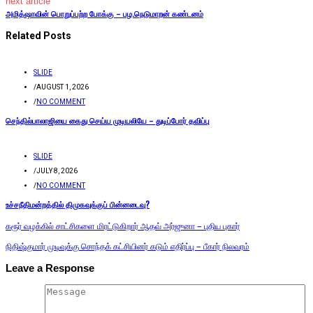
next article
அமித்ஷாவின் பொறுப்பற்ற போக்கு – பழ.நெடுமாறன் கண்டனம்
Related Posts
SLIDE
/
AUGUST 1, 2026
/
NO COMMENT
செந்தில்பாலாஜியை கைது செய்ய முடியலியே – துடிப்போர் தவிப்பு
SLIDE
/
JULY 8, 2026
/
NO COMMENT
உச்சநீதிமன்றத்தில் திமுகவுக்குப் பின்னடைவு?
கரூர் வழக்கில் சாட்சிகளை மிரட்டுகிறார் ஆதவ் அர்ஜுனா – புதிய புகார்
நிதிஷ்குமார் முடிவுக்கு சொந்தக் கட்சியினர் கடும் எதிர்ப்பு – பீகார் நிலவரம்
Leave a Response