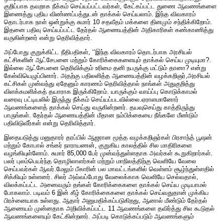
குறிப்பாக தவறாக நீக்கம் செய்யப்பட்டவர்கள், கேட்கப்பட்ட துணை ஆவணங்களை
இணைத்து புதிய விண்ணப்பத்துடன் தாக்கல் செய்யலாம். இந்த விவகாரம்
தொடர்பாக நாள் ஒன்றுக்கு சுமார் 10 சதவீதம் மக்களை தினமும் சந்திக்கிறோம்.
இதனை பதிவு செய்யப்பட்ட தேர்தல் ஆணையத்தின் அதிகாரிகள் கண்காணித்து
வருகின்றனர் என்று தெரிவித்தார்.
அப்போது குறுக்கிட்ட நீதிபதிகள், ‘‘இந்த விவகாரம் தொடர்பாக அரசியல்
கட்சிகளின் ஆட்சேபனை மற்றும் கோரிக்கைகளையும் தாக்கல் செய்ய முடியுமா?.
இல்லை ஆட்சேபனை தெரிவிக்கும் உரிமை தனி நபருக்கு மட்டும் தானா? என்று
கேள்வியெழுப்பினார். அதற்கு பதிலளித்த ஆணையத்தின் வழக்கறிஞர்,அரசியல்
கட்சிகள் முன்வந்து ஏதேனும் காரணம் தெரிவித்தால் நாங்கள் அதுகுறித்து
விளக்கமளிக்கத் தயாராக இருக்கிறோம். யாருக்கும் வாய்ப்பு கொடுக்காமல்
வரைவு பட்டியலில் இருந்து நீக்கம் செய்யப்படவில்லை.ஏராளமானோர்
ஆவணங்களைத் தாக்கல் செய்து வருகின்றனர். தயவுசெய்து காத்திருந்து
பாருங்கள். தேர்தல் ஆணையத்தின் மீதான நம்பிக்கையை நீங்களே மீண்டும்
பதிவிடுவீர்கள் என்று தெரிவித்தார்.
இதையடுத்து மனுதாரர் தரப்பில் ஆஜரான மூத்த வழக்கறிஞர்கள் பிரசாந்த் பூஷன்
மற்றும் கோபால் சங்கர் நாராயணன், குறுகிய காலத்தில் சில மாதிரிகளை
வழங்கியுள்ளோம். சுமார் 85,000 பேர் முன்வந்துள்ளதாக அவர்கள் கூறுகிறார்கள்.
பலர் புலம்பெயர்ந்த தொழிலாளர்கள் மற்றும் மாநிலத்திற்கு வெளியே வேலை
செய்பவர்கள் ஆவர்.மேலும் பீகாரின் பல மாவட்டங்களில் வெள்ளம் சூழ்ந்துள்ளதில்
சிக்கியும் உள்ளனர். சிலர் அவ்வப்போது வேலைக்காக வெளியே செல்வதால்,
விலக்கப்பட்ட அனைவரும் தங்கள் கோரிக்கைகளை தாக்கல் செய்ய முடியாமல்
போகலாம். படிவம் 6 இன் கீழ் கோரிக்கைகளை தாக்கல் செய்வதுதான் முக்கிய
பிரச்னையாக உள்ளது. ஆதார் அனுமதிக்கப்படுகிறது, ஆனால் மீண்டும் தேர்தல்
ஆணையம் முன்னதாக அறிவிக்கப்பட்ட 11 ஆவணங்களை தவிர்த்து சில கூடுதல்
ஆவணங்களையும் கேட்கின்றனர். அப்படி கொடுக்கப்படும் ஆவணங்களும்