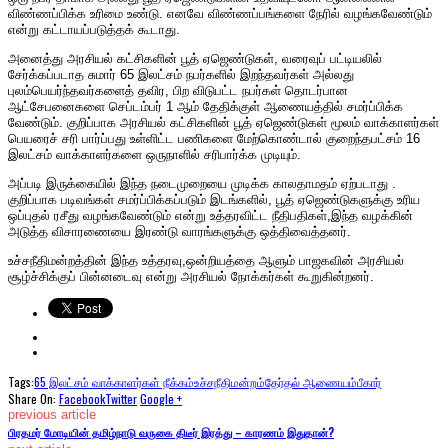
விண்ணப்பிக்க உரிமை உண்டு. எனவே விண்ணப்பங்களை நேரில் வழங்கவேண்டும்
என்று கட்டாயப்படுத்தக் கூடாது.
அனைத்து அரசியல் கட்சிகளின் பூத் ஏஜெண்டுகள், வரைவுப் பட்டியலில்
சேர்க்கப்படாத சுமார் 65 இலட்சம் நபர்களில் இறந்தவர்கள் அல்லது
புலம்பெயர்ந்தவர்களைத் தவிர, பிற விடுபட்ட நபர்கள் தொடர்பான
ஆட்சேபனைகளை செப்டம்பர் 1 ஆம் தேதிக்குள் ஆணையத்தில் சமர்ப்பிக்க
வேண்டும். குறிப்பாக அரசியல் கட்சிகளின் பூத் ஏஜெண்டுகள் மூலம் வாக்காளர்கள்
பெயரைச் சரி பார்ப்பது உள்ளிட்ட பணிகளை மேற்கொண்டால் குறைந்தபட்சம் 16
இலட்சம் வாக்காளர்களை ஒருநாளில் சரிபார்க்க முடியும்.
அப்படி இருக்கையில் இந்த நடைமுறையை முடிக்க காலதாமதம் ஏற்படாது .
குறிப்பாக படிவங்கள் சமர்ப்பிக்கப்படும் இடங்களில், பூத் ஏஜெண்டுகளுக்கு உரிய
ஒப்புதல் ரசீது வழங்கவேண்டும் என்று உத்தரவிட்ட நீதிபதிகள்,இந்த வழக்கின்
அடுத்த விசாரணையை இரண்டு வாரங்களுக்கு ஒத்திவைத்தனர்.
உச்சநீதிமன்றத்தின் இந்த உத்தரவு,ஒன்றியத்தை ஆளும் பாஜகவின் அரசியல்
சூழ்ச்சிக்குப் பின்னடைவு என்று அரசியல் நோக்கர்கள் கூறுகின்றனர்.
Tags:
65 இலட்சம் வாக்காளர்கள் நீக்கம்
உச்சநீதிமன்றம்
தேர்தல் ஆணையம்
பீகார்
Share On:
Facebook
Twitter
Google +
previous article
பிரதமர் மோடியின் தமிழ்நாடு வருகை திடீர் இரத்து – காரணம் இதுதான்?