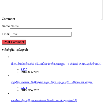
Comment
Name
Email
சமீபத்திய பதிவுகள்
இடைத்தேர்தல்களில் திட்டமிட்டு தோற்றது பாஜக – அகிலேஷ் அதிரடி குற்றச்சாட்டு
SLIDE
/
AUGUST 6, 2026
மதுவிற்பனையை அதிகரிக்க விஜய் அரசு புதுமுயற்சி – அன்புமணி எதிர்ப்பு
SLIDE
/
AUGUST 6, 2026
வைகோ மீது மதிமுக சமஉக்கள் வெளிப்படைக் குற்றச்சாட்டு