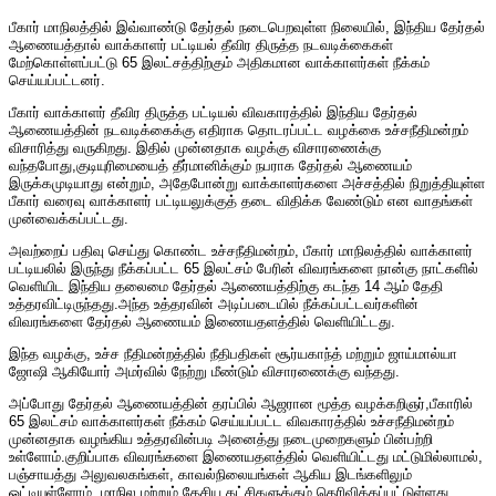
பீகார் மாநிலத்தில் இவ்வாண்டு தேர்தல் நடைபெறவுள்ள நிலையில், இந்திய தேர்தல்
ஆணையத்தால் வாக்காளர் பட்டியல் தீவிர திருத்த நடவடிக்கைகள்
மேற்கொள்ளப்பட்டு 65 இலட்சத்திற்கும் அதிகமான வாக்காளர்கள் நீக்கம்
செய்யப்பட்டனர்.
பீகார் வாக்காளர் தீவிர திருத்த பட்டியல் விவகாரத்தில் இந்திய தேர்தல்
ஆணையத்தின் நடவடிக்கைக்கு எதிராக தொடரப்பட்ட வழக்கை உச்சநீதிமன்றம்
விசாரித்து வருகிறது. இதில் முன்னதாக வழக்கு விசாரணைக்கு
வந்தபோது,குடியுரிமையைத் தீர்மானிக்கும் நபராக தேர்தல் ஆணையம்
இருக்கமுடியாது என்றும், அதேபோன்று வாக்காளர்களை அச்சத்தில் நிறுத்தியுள்ள
பீகார் வரைவு வாக்காளர் பட்டியலுக்குத் தடை விதிக்க வேண்டும் என வாதங்கள்
முன்வைக்கப்பட்டது.
அவற்றைப் பதிவு செய்து கொண்ட உச்சநீதிமன்றம், பீகார் மாநிலத்தில் வாக்காளர்
பட்டியலில் இருந்து நீக்கப்பட்ட 65 இலட்சம் பேரின் விவரங்களை நான்கு நாட்களில்
வெளியிட இந்திய தலைமை தேர்தல் ஆணையத்திற்கு கடந்த 14 ஆம் தேதி
உத்தரவிட்டிருந்தது.அந்த உத்தரவின் அடிப்படையில் நீக்கப்பட்டவர்களின்
விவரங்களை தேர்தல் ஆணையம் இணையதளத்தில் வெளியிட்டது.
இந்த வழக்கு, உச்ச நீதிமன்றத்தில் நீதிபதிகள் சூர்யகாந்த் மற்றும் ஜாய்மால்யா
ஜோஷி ஆகியோர் அமர்வில் நேற்று மீண்டும் விசாரணைக்கு வந்தது.
அப்போது தேர்தல் ஆணையத்தின் தரப்பில் ஆஜரான மூத்த வழக்கறிஞர்,பீகாரில்
65 இலட்சம் வாக்காளர்கள் நீக்கம் செய்யப்பட்ட விவகாரத்தில் உச்சநீதிமன்றம்
முன்னதாக வழங்கிய உத்தரவின்படி அனைத்து நடைமுறைகளும் பின்பற்றி
உள்ளோம்.குறிப்பாக விவரங்களை இணையதளத்தில் வெளியிட்டது மட்டுமில்லாமல்,
பஞ்சாயத்து அலுவலகங்கள், காவல்நிலையங்கள் ஆகிய இடங்களிலும்
ஒட்டியுள்ளோம். மாநில மற்றும் தேசிய கட்சிகளுக்கும் தெரிவிக்கப்பட்டுள்ளது.