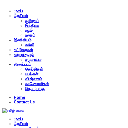
முகப்பு
அரசியல்
தமிழகம்
இந்தியா
ஈழம்
உலகம்
இலக்கியம்
கல்வி
கட்டுரைகள்
சுற்றுச்சூழல்
சமுதாயம்
திரைப்படம்
செய்திகள்
படங்கள்
விமர்சனம்
காணொளிகள்
தொடர்புக்கு
Home
Contact Us
முகப்பு
அரசியல்