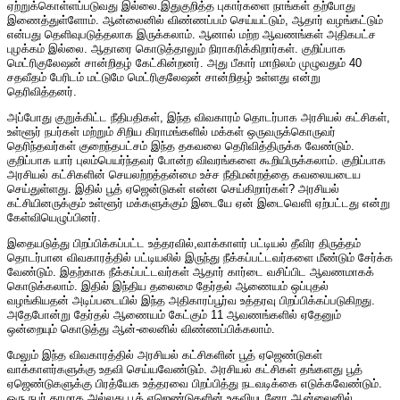
ஏற்றுக்கொள்ளப்படுவது இல்லை.இதுகுறித்த புகார்களை நாங்கள் தற்போது
இணைத்துள்ளோம். ஆன்லைனில் விண்ணப்பம் செய்யட்டும், ஆதார் வழங்கட்டும்
என்பது தெளிவுபடுத்தலாக இருக்கலாம். ஆனால் மற்ற ஆவணங்கள் அதிகபட்ச
புழக்கம் இல்லை. ஆதாரை கொடுத்தாலும் நிராகரிக்கிறார்கள். குறிப்பாக
மெட்ரிகுலேஷன் சான்றிதழ் கேட்கின்றனர். அது பீகார் மாநிலம் முழுவதும் 40
சதவீதம் பேரிடம் மட்டுமே மெட்ரிகுலேஷன் சான்றிதழ் உள்ளது என்று
தெரிவித்தனர்.
அப்போது குறுக்கிட்ட நீதிபதிகள், இந்த விவகாரம் தொடர்பாக அரசியல் கட்சிகள்,
உள்ளூர் நபர்கள் மற்றும் சிறிய கிராமங்களில் மக்கள் ஒருவருக்கொருவர்
தெரிந்தவர்கள் குறைந்தபட்சம் இந்த தகவலை தெரிவித்திருக்க வேண்டும்.
குறிப்பாக யார் புலம்பெயர்ந்தவர் போன்ற விவரங்களை கூறியிருக்கலாம். குறிப்பாக
அரசியல் கட்சிகளின் செயலற்றத்தன்மை உச்ச நீதிமன்றத்தை கவலையடைய
செய்துள்ளது. இதில் பூத் ஏஜென்டுகள் என்ன செய்கிறார்கள்? அரசியல்
கட்சியினருக்கும் உள்ளூர் மக்களுக்கும் இடையே ஏன் இடைவெளி ஏற்பட்டது என்று
கேள்வியெழுப்பினர்.
இதையடுத்து பிறப்பிக்கப்பட்ட உத்தரவில்,வாக்காளர் பட்டியல் தீவிர திருத்தம்
தொடர்பான விவகாரத்தில் பட்டியலில் இருந்து நீக்கப்பட்டவர்களை மீண்டும் சேர்க்க
வேண்டும். இதற்காக நீக்கப்பட்டவர்கள் ஆதார் கார்டை வசிப்பிட ஆவணமாகக்
கொடுக்கலாம். இதில் இந்திய தலைமை தேர்தல் ஆணையம் ஒப்புதல்
வழங்கியதன் அடிப்படையில் இந்த அதிகாரப்பூர்வ உத்தரவு பிறப்பிக்கப்படுகிறது.
அதேபோன்று தேர்தல் ஆணையம் கேட்கும் 11 ஆவணங்களில் ஏதேனும்
ஒன்றையும் கொடுத்து ஆன்-லைனில் விண்ணப்பிக்கலாம்.
மேலும் இந்த விவகாரத்தில் அரசியல் கட்சிகளின் பூத் ஏஜெண்டுகள்
வாக்காளர்களுக்கு உதவி செய்யவேண்டும். அரசியல் கட்சிகள் தங்களது பூத்
ஏஜெண்டுகளுக்கு பிரத்யேக உத்தரவை பிறப்பித்து நடவடிக்கை எடுக்கவேண்டும்.
ஒரு நபர் தாமாக அல்லது பூத் ஏஜெண்டுகளின் உதவியுடனோ ஆன்லைனில்