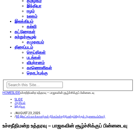
தமிழகம்
இந்தியா
ஈழம்
உலகம்
இலக்கியம்
கல்வி
கட்டுரைகள்
சுற்றுச்சூழல்
சமுதாயம்
திரைப்படம்
செய்திகள்
படங்கள்
விமர்சனம்
காணொளிகள்
தொடர்புக்கு
HOME
SLIDE
உச்சநீதிமன்ற உத்தரவு – பாஜகவின் சூழ்ச்சிக்குப் பின்னடைவு
SLIDE
அரசியல்
இந்தியா
/
AUGUST 23, 2025
/
65 இலட்சம் வாக்காளர்கள் நீக்கம்
உச்சநீதிமன்றம்
தேர்தல் ஆணையம்
பீகார்
உச்சநீதிமன்ற உத்தரவு – பாஜகவின் சூழ்ச்சிக்குப் பின்னடைவு