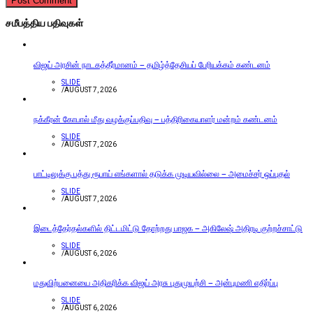
சமீபத்திய பதிவுகள்
விஜய் அரசின் நாடகத்தீர்மானம் – தமிழ்த்தேசியப் பேரியக்கம் கண்டனம்
SLIDE
/
AUGUST 7, 2026
நக்கீரன் கோபால் மீது வழக்குப்பதிவு – பத்திரிகையாளர் மன்றம் கண்டனம்
SLIDE
/
AUGUST 7, 2026
பாட்டிலுக்கு பத்து ரூபாய் எங்களால் தடுக்க முடியவில்லை – அமைச்சர் ஒப்புதல்
SLIDE
/
AUGUST 7, 2026
இடைத்தேர்தல்களில் திட்டமிட்டு தோற்றது பாஜக – அகிலேஷ் அதிரடி குற்றச்சாட்டு
SLIDE
/
AUGUST 6, 2026
மதுவிற்பனையை அதிகரிக்க விஜய் அரசு புதுமுயற்சி – அன்புமணி எதிர்ப்பு
SLIDE
/
AUGUST 6, 2026