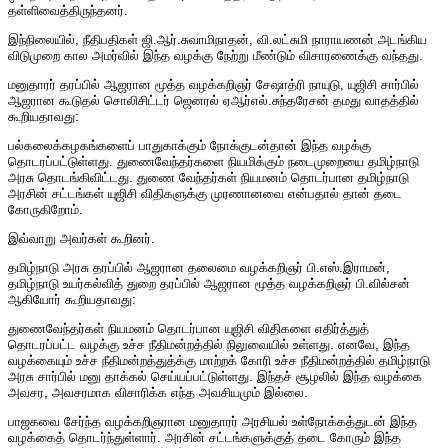
தள்ளிவைத்திருந்தனர்.
இந்நிலையில், நீதிபதிகள் ஜி.ஆர்.சுவாமிநாதன், வி.லட்சுமி நாராயணன் அடங்கிய
விடுமுறை கால அமர்வில் இந்த வழக்கு நேற்று மீண்டும் விசாரணைக்கு வந்தது.
மனுதாரர் தரப்பில் ஆஜரான மூத்த வழக்கறிஞர் சேஷாத்ரி நாயுடு, யுஜிசி சார்பில்
ஆஜரான கூடுதல் சொலிசிட்டர் ஜெனரல் ஏஆர்எல்.சுந்தரேசன் தமது வாதத்தில்
கூறியதாவது:
பல்கலைக்கழகங்களைப் பாதுகாக்கும் நோக்குடன்தான் இந்த வழக்கு
தொடரப்பட்டுள்ளது. துணைவேந்தர்களை நியமிக்கும் நடைமுறையை தமிழ்நாடு
அரசு தொடங்கிவிட்டது. துணை வேந்தர்கள் நியமனம் தொடர்பான தமிழ்நாடு
அரசின் சட்டங்கள் யுஜிசி விதிகளுக்கு முரணானவை என்பதால் தான் தடை
கோருகிறோம்.
இவ்வாறு அவர்கள் கூறினர்.
தமிழ்நாடு அரசு தரப்பில் ஆஜரான தலைமை வழக்கறிஞர் பி.எஸ்.இராமன்,
தமிழ்நாடு உயர்கல்வித் துறை தரப்பில் ஆஜரான மூத்த வழக்கறிஞர் பி.வில்சன்
ஆகியோர் கூறியதாவது:
துணைவேந்தர்கள் நியமனம் தொடர்பான யுஜிசி விதிகளை எதிர்த்துத்
தொடரப்பட்ட வழக்கு உச்ச நீதிமன்றத்தில் நிலுவையில் உள்ளது. எனவே, இந்த
வழக்கையும் உச்ச நீதிமன்றத்துத்க்கு மாற்றக் கோரி உச்ச நீதிமன்றத்தில் தமிழ்நாடு
அரசு சார்பில் மனு தாக்கல் செய்யப்பட்டுள்ளது. இந்தச் சூழலில் இந்த வழக்கை
அவசர, அவசரமாக விசாரிக்க எந்த அவசியமும் இல்லை.
பாஜகவை சேர்ந்த வழக்கறிஞரான மனுதாரர் அரசியல் உள்நோக்கத்துடன் இந்த
வழக்கைத் தொடர்ந்துள்ளார். அரசின் சட்டங்களுக்குத் தடை கோரும் இந்த