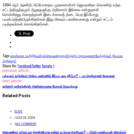
1994 ஆம் ஆண்டு அப்போதைய முதலமைச்சர் ஜெயலலிதா கொண்டு வந்த
சட்டத்திருத்தமும் ஆளுநருக்கு அதிகாரம் இல்லை என்றுதான்
சொல்கிறது.அதைத்தான் இடைக்காலத் த்டை பெற இப்போது
பயன்படுத்தியிருக்கிறார்கள்.இது மிகவும் பலவீனமானது என்றும் சட்டம்
படித்தவர்கள் சொல்கிறார்கள்.
Tags:
சென்னை உயர்நீதிமன்றம்
ஜெயலலிதா
தமிழ்நாடு அரசு
துணைவேந்தர்கள் நியமன
அதிகாரம்
Share On:
Facebook
Twitter
Google +
previous article
புத்தரும் காந்தியும் பிறந்த மண்ணில் இப்படி ஒரு தீர்ப்பா? – பழ.நெடுமாறன் வேதனை
next article
நயினார் நாகேந்திரன் அண்ணாமலை மோதல் வெடித்தது
Related Posts
SLIDE
/
JULY 25, 2026
/
NO COMMENT
ஜெயலலிதா கர்நாடகா சென்றபோது என்ன நடந்தது தெரியுமா? – பிஆர்.பாண்டியன் விளக்கம்