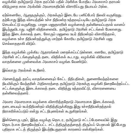
வழக்கில் தமிழ்நாடு அரசு தரப்பில் பதில் அளிக்க போதிய அவகாசம் தராமல்
விடுமுறை கால அமர்வில் அவசரகதியில் விசாரிப்பது நியாயம் அல்ல.
ஏற்கெனவே, ஆளுநருக்கும், அரசுக்கும் இடையே பனிப்போர் நிலவி வருகிறது.
தற்போது இந்த விசயத்தில் உச்ச நீதிமன்ற உத்தரவுப்படியே தமிழ்நாடு அரசு
செயல்பட்டு வருகிறது. பாஜக மனுதாரரின் வழக்கைத் தள்ளிவைப்பதால் வானம்
இடிந்துவிடாது. யுஜிசி விதிகளைவிட தமிழ்நாடு அரசின் சட்டங்கள் மேலானது.
இந்த இடைக்காலத் தடை கோரும் மனுவை உயர் நீதிமன்றம் விசாரித்தால்,
வழக்கை உச்ச நீதிமன்றத்துக்கு மாற்றக் கோரிய தமிழ்நாடு அரசின் மனு
செல்லாததாகி விடும்.
இந்த வழக்கில் முக்கிய ஆதாரங்கள் மறைக்கப்பட்டுள்ளன. எனவே, தமிழ்நாடு
அரசின் சட்டங்களுக்குத் தடை விதிக்கக் கூடாது. வழக்கில் விரிவான
வாதங்களை முன்வைக்க அவகாசம் வழங்க வேண்டும்.
இவ்வாறு அவர்கள் கூறினர்.
அனைத்துத் தரப்பு வாதங்களையும் கேட்ட நீதிபதிகள், துணைவேந்தர்களை
நியமிக்கும் வேந்தரின் அதிகாரத்தை தமிழ்நாடு அரசுக்கு வழங்கி நிறைவேற்றப்பட்ட
சட்டங்களுக்கு இடைக்காலத் தடை விதித்து உத்தரவிட்டு, விசாரணையை
தள்ளிவைத்தனர்.
அவசர அவசரமாக வழக்கை விசாரித்ததோடு அவசரமாக இடைக்காலத்
தடையையும் உயர்நீதிமன்றம் விதித்திருக்கிறது.இது உச்சநீதிமன்றத்தால்
நிராகரிக்கப்படும் என்று சட்டநிபுணர்கள் கூறுகிறார்கள்.
இன்னொரு புறம், இந்த வழக்கு தொடர, தமிழ்நாடு சட்டப்பேரவையில் இது
தொடர்பாக நிறைவேற்றப்பட்ட சட்டத்திருத்தத்தைத் திரும்பப் பெறாமல் இப்போது
புதிதாக சட்டத் திருத்தம் இயற்றியதுதான் காரணம் என்கிறார்கள்.