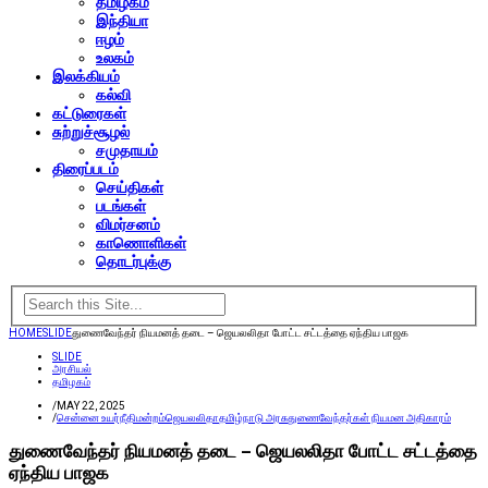
தமிழகம்
இந்தியா
ஈழம்
உலகம்
இலக்கியம்
கல்வி
கட்டுரைகள்
சுற்றுச்சூழல்
சமுதாயம்
திரைப்படம்
செய்திகள்
படங்கள்
விமர்சனம்
காணொளிகள்
தொடர்புக்கு
HOME
SLIDE
துணைவேந்தர் நியமனத் தடை – ஜெயலலிதா போட்ட சட்டத்தை ஏந்திய பாஜக
SLIDE
அரசியல்
தமிழகம்
/
MAY 22, 2025
/
சென்னை உயர்நீதிமன்றம்
ஜெயலலிதா
தமிழ்நாடு அரசு
துணைவேந்தர்கள் நியமன அதிகாரம்
துணைவேந்தர் நியமனத் தடை – ஜெயலலிதா போட்ட சட்டத்தை
ஏந்திய பாஜக