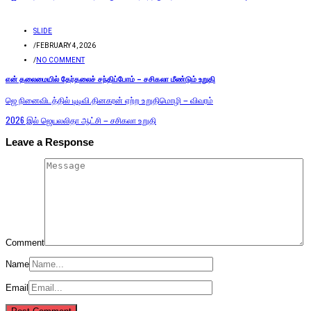
SLIDE
/
FEBRUARY 4, 2026
/
NO COMMENT
என் தலைமையில் தேர்தலைச் சந்திப்போம் – சசிகலா மீண்டும் உறுதி
ஜெ நினைவிடத்தில் டிடிவி.தினகரன் ஏற்ற உறுதிமொழி – விவரம்
2026 இல் ஜெயலலிதா ஆட்சி – சசிகலா உறுதி
Leave a Response
Comment
Name
Email