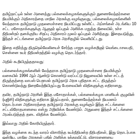
தமிழ்நாட்டில் உள்ள அனைத்து பல்கலைக்கழகங்களுக்கும் துணைவேந்தர்களை
நியமிக்கும் அதிகாரத்தை மாநில அரசுக்கு வழங்குவது, பல்கலைக்கழகங்களின்
வேந்தராக தமிழ்நாடு முதலமைச்சரை நியமிப்பது உள்ளிட்ட அம்சங்கள் அடங்கிய 10
சட்ட மசோதாக்களுக்கு ஆளுநர் ஒப்புதல் அளிக்க மறுத்த நிலையில், உச்ச
நீதிமன்றம் தனக்குரிய சிறப்பு அதிகாரம் மூலம் ஒப்புதல் அளித்தது. இதையடுத்து,
இந்தச் சட்டங்களை தமிழ்நாடு அரசு அரசிதழில் வெளியிட்டது.
இதை எதிர்த்து திருநெல்வேலியைச் சேர்ந்த பாஜக வழக்கறிஞர் வெங்கடாசலபதி,
சென்னை உயர் நீதிமன்றத்தில் வழக்கு தொடர்ந்தார்.
அதில் கூறியிருந்ததாவது:
பல்கலைக்கழகங்களின் வேந்தராக தமிழ்நாடு முதலமைச்சரை நியமிக்கும்
வகையில் 1994 ஆம் ஆண்டு கொண்டு வரப்பட்டு நிலுவையில் உள்ள சட்டத்
திருத்தத்தை வாபஸ் பெறாமல் தமிழ்நாடு அரசு புதிதாக சட்ட திருத்தம்
கொண்டுவந்து நிறைவேற்றியிருப்பது பேரவையின் விதிகளுக்கு எதிரானது.
தவிர, தமிழ்நாடு அரசின் இந்த மசோதாக்கள், பல்கலைக்கழக மானியக் குழுவின்
(யுஜிசி) விதிகளுக்கு எதிராக இருப்பதால், துணைவேந்தர்கள் நியமனம்
தொடர்பான அதிகாரத்தை தமிழ்நாடு அரசுக்கு வழங்கும் இந்த சட்டங்களை
சட்டவிரோதமானவை என்று அறிவிக்க வேண்டும். அதுவரை இந்தச் சட்டங்களை
அமல்படுத்தத் தடை விதிக்க வேண்டும்.
இவ்வாறு அதில் கோரியிருந்தார்.
இந்த வழக்கை கடந்த வாரம் விசாரித்த உயர்நீதிமன்ற நீதிபதிகள், இது தொடர்பாக
ஒன்றிய, மாநில அரசுகள் பதில் அளிக்க உத்தரவிட்டு, விசாரணையை