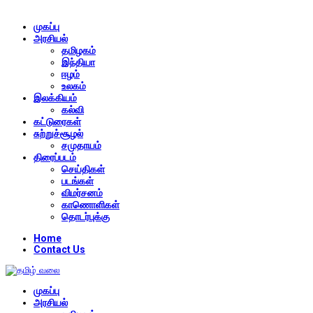
முகப்பு
அரசியல்
தமிழகம்
இந்தியா
ஈழம்
உலகம்
இலக்கியம்
கல்வி
கட்டுரைகள்
சுற்றுச்சூழல்
சமுதாயம்
திரைப்படம்
செய்திகள்
படங்கள்
விமர்சனம்
காணொளிகள்
தொடர்புக்கு
Home
Contact Us
முகப்பு
அரசியல்