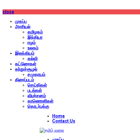
close
முகப்பு
அரசியல்
தமிழகம்
இந்தியா
ஈழம்
உலகம்
இலக்கியம்
கல்வி
கட்டுரைகள்
சுற்றுச்சூழல்
சமுதாயம்
திரைப்படம்
செய்திகள்
படங்கள்
விமர்சனம்
காணொளிகள்
தொடர்புக்கு
Home
Contact Us
முகப்பு