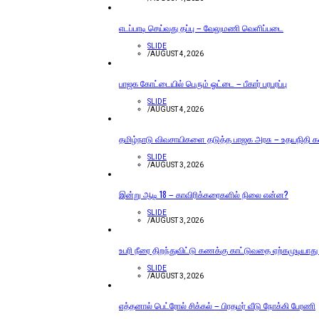
எடப்பாடி செய்வது தப்பு – வேலுமணி வெளிப்படை
SLIDE
/
AUGUST 4, 2026
பாஜக கோட்டையில் பெரும் ஓட்டை – பீகார் பரபரப்பு
SLIDE
/
AUGUST 4, 2026
தமிழ்நாடு விவசாயிகளை தடுத்த பாஜக அரசு – உதயநிதி 
SLIDE
/
AUGUST 3, 2026
இன்று ஆடி 18 – காவிரிக்கரைகளில் நிலை என்ன?
SLIDE
/
AUGUST 3, 2026
உபரி நீரை திறந்துவிட்டு கணக்கு காட்டுவதை ஏற்கமுடியாது
SLIDE
/
AUGUST 3, 2026
எத்தனால் பெட்ரோல் சிக்கல் – பிரதமர் வீடு நோக்கி பேரணி