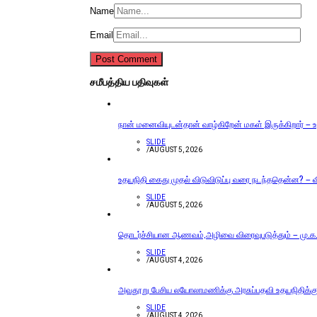
Name
Email
சமீபத்திய பதிவுகள்
நான் மனைவியுடன்தான் வாழ்கிறேன் மகள் இருக்கிறார் – உத
SLIDE
/
AUGUST 5, 2026
உதயநிதி கைது முதல் விடுவிடுப்பு வரை நடந்ததென்ன? – வ
SLIDE
/
AUGUST 5, 2026
தொடர்ச்சியான ஆணவம்,அழிவை விரைவுபடுத்தும் – மு.க.ஸ
SLIDE
/
AUGUST 4, 2026
அவதூறு பேசிய லயோலாமணிக்கு அரசுப்பதவி உதயநிதிக்கு 
SLIDE
/
AUGUST 4, 2026