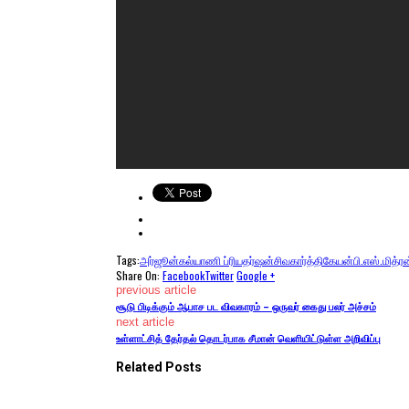
Tags:
அர்ஜூன்
கல்யாணி ப்ரியதர்ஷன்
சிவகார்த்திகேயன்
பி.எஸ்.மித்ர
Share On:
Facebook
Twitter
Google +
previous article
சூடு பிடிக்கும் ஆபாச பட விவகாரம் – ஒருவர் கைது பலர் அச்சம்
next article
உள்ளாட்சித் தேர்தல் தொடர்பாக சீமான் வெளியிட்டுள்ள அறிவிப்பு
Related Posts