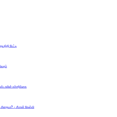
யநிதி பேட்டி
ிவரம்
்டாலின் எச்சரிக்கை
சிறையா? – சீமான் கேள்வி