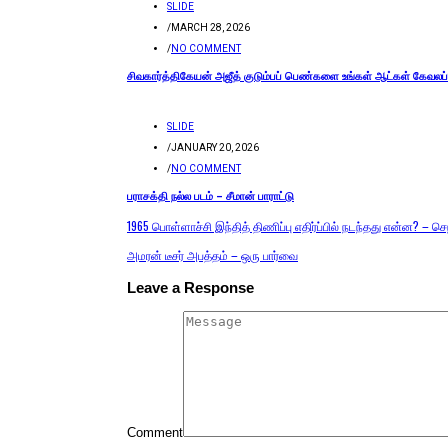
SLIDE
/
MARCH 28, 2026
/
NO COMMENT
சிவகார்த்திகேயன் அஜீத் குடும்பப் பெண்களை உங்கள் ஆட்கள் கேவலப்
SLIDE
/
JANUARY 20, 2026
/
NO COMMENT
பராசக்தி நல்ல படம் – சீமான் பாராட்டு
1965 பொள்ளாச்சி இந்தித் திணிப்பு எதிர்ப்பில் நடந்தது என்ன? –
அமரன் டீசர் அபத்தம் – ஒரு பார்வை
Leave a Response
Comment