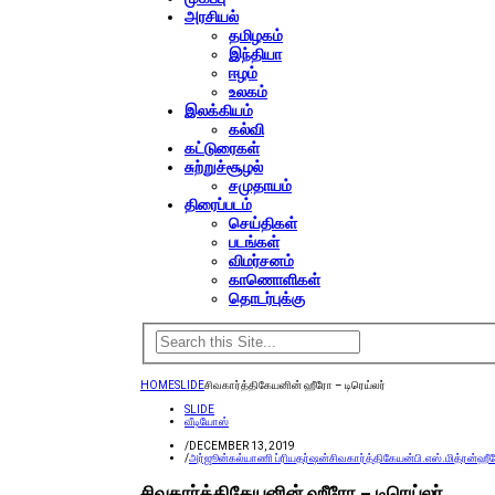
அரசியல்
தமிழகம்
இந்தியா
ஈழம்
உலகம்
இலக்கியம்
கல்வி
கட்டுரைகள்
சுற்றுச்சூழல்
சமுதாயம்
திரைப்படம்
செய்திகள்
படங்கள்
விமர்சனம்
காணொளிகள்
தொடர்புக்கு
HOME
SLIDE
சிவகார்த்திகேயனின் ஹீரோ – டிரெய்லர்
SLIDE
வீடியோஸ்
/
DECEMBER 13, 2019
/
அர்ஜூன்
கல்யாணி ப்ரியதர்ஷன்
சிவகார்த்திகேயன்
பி.எஸ்.மித்ரன்
ஹீ
சிவகார்த்திகேயனின் ஹீரோ – டிரெய்லர்